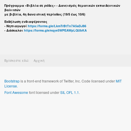
Πρόγραμμα «Βιβλία σε ρόδες» - Δανεισμός θεματικών εκπαιδευτικών
βαλιτσών
με βιβλία, 4η δανειστική περίοδος (19/5 έως 10/6)
Εκδήλωση ενδιαφέροντος
- Νηπιαγωγοί
https://forms.gle/LkmTrBtTn7A5aDJ86
- Δάσκαλοι
https://forms.gle/eqye5WPEAWpLQUbKA
Βρίσκεστε εδώ:
Αρχική
Bootstrap
is a front-end framework of Twitter, Inc. Code licensed under
MIT
License.
Font Awesome
font licensed under
SIL OFL 1.1
.