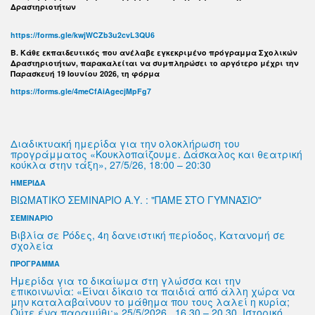
Δραστηριοτήτων
https://forms.gle/kwjWCZb3u2cvL3QU6
B. Κάθε εκπαιδευτικός που ανέλαβε εγκεκριμένο πρόγραμμα Σχολικών
Δραστηριοτήτων, παρακαλείται να συμπληρώσει το αργότερο μέχρι την
Παρασκευή 19 Ιουνίου 2026, τη φόρμα
https://forms.gle/4meCfAiAgecjMpFg7
Διαδικτυακή ημερίδα για την ολοκλήρωση του
προγράμματος «Κουκλοπαίζουμε. Δάσκαλος και θεατρική
κούκλα στην τάξη», 27/5/26, 18:00 – 20:30
ΗΜΕΡΙΔΑ
ΒΙΩΜΑΤΙΚΌ ΣΕΜΙΝΑΡΙΟ Α.Υ. : "ΠΑΜΕ ΣΤΟ ΓΥΜΝΑΣΙΟ"
ΣΕΜΙΝΑΡΙΟ
Βιβλία σε Ρόδες, 4η δανειστική περίοδος, Κατανομή σε
σχολεία
ΠΡΟΓΡΑΜΜΑ
Ημερίδα για το δικαίωμα στη γλώσσα και την
επικοινωνία: «Είναι δίκαιο τα παιδιά από άλλη χώρα να
μην καταλαβαίνουν το μάθημα που τους λαλεί η κυρία;
Ούτε ένα παραμύθι;» 25/5/2026 , 16.30 – 20.30, Ιστορικό