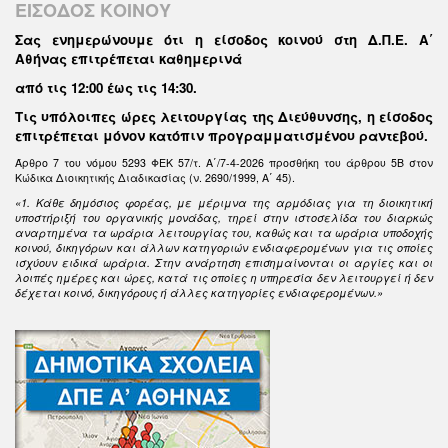
ΕΙΣΟΔΟΣ ΚΟΙΝΟΥ
Σας ενημερώνουμε ότι η είσοδος κοινού στη Δ.Π.Ε. Α΄
Αθήνας επιτρέπεται καθημερινά
από τις 12:00 έως τις 14:30
.
Τις υπόλοιπες ώρες λειτουργίας της Διεύθυνσης, η είσοδος
επιτρέπεται μόνον κατόπιν προγραμματισμένου ραντεβού.
Άρθρο 7 του νόμου 5293 ΦΕΚ 57/τ. Α΄/7-4-2026 προσθήκη του άρθρου 5Β στον
Κώδικα Διοικητικής Διαδικασίας (ν. 2690/1999, Α΄ 45).
«1. Κάθε δημόσιος φορέας, με μέριμνα της αρμόδιας για τη διοικητική
υποστήριξή του οργανικής μονάδας, τηρεί στην ιστοσελίδα του διαρκώς
αναρτημένα τα ωράρια λειτουργίας του, καθώς και τα ωράρια υποδοχής
κοινού, δικηγόρων και άλλων κατηγοριών ενδιαφερομένων για τις οποίες
ισχύουν ειδικά ωράρια. Στην ανάρτηση επισημαίνονται οι αργίες και οι
λοιπές ημέρες και ώρες, κατά τις οποίες η υπηρεσία δεν λειτουργεί ή δεν
δέχεται κοινό, δικηγόρους ή άλλες κατηγορίες ενδιαφερομένων.»