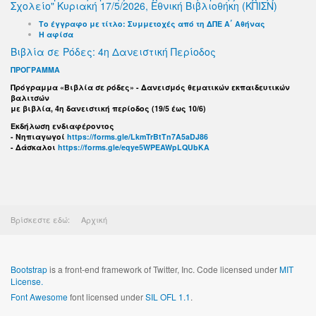
Σχολείο" Κυριακή 17/5/2026, Εθνική Βιβλιοθήκη (ΚΠΙΣΝ)
Το έγγραφο με τίτλο: Συμμετοχές από τη ΔΠΕ Α΄ Αθήνας
Η αφίσα
Βιβλία σε Ρόδες: 4η Δανειστική Περίοδος
ΠΡΟΓΡΑΜΜΑ
Πρόγραμμα «Βιβλία σε ρόδες» - Δανεισμός θεματικών εκπαιδευτικών
βαλιτσών
με βιβλία, 4η δανειστική περίοδος (19/5 έως 10/6)
Εκδήλωση ενδιαφέροντος
- Νηπιαγωγοί
https://forms.gle/LkmTrBtTn7A5aDJ86
- Δάσκαλοι
https://forms.gle/eqye5WPEAWpLQUbKA
Βρίσκεστε εδώ:
Αρχική
Bootstrap
is a front-end framework of Twitter, Inc. Code licensed under
MIT
License.
Font Awesome
font licensed under
SIL OFL 1.1
.