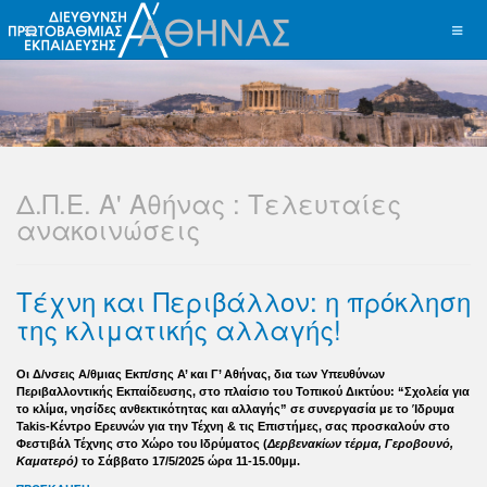
Δ.Π.Ε. Α' Αθήνας : Τελευταίες
ανακοινώσεις
Τέχνη και Περιβάλλον: η πρόκληση
της κλιματικής αλλαγής!
Οι Δ/νσεις Α/θμιας Εκπ/σης Α’ και Γ’ Αθήνας, δια των Υπευθύνων
Περιβαλλοντικής Εκπαίδευσης, στο πλαίσιο του Τοπικού Δικτύου: “Σχολεία για
το κλίμα, νησίδες ανθεκτικότητας και αλλαγής” σε συνεργασία με το Ίδρυμα
Takis-Κέντρο Ερευνών για την Τέχνη & τις Επιστήμες, σας προσκαλούν στο
Φεστιβάλ Τέχνης στο Χώρο του Ιδρύματος (
Δερβενακίων τέρμα, Γεροβουνό,
Καματερό)
το Σάββατο 17/5/2025 ώρα 11-15.00μμ.