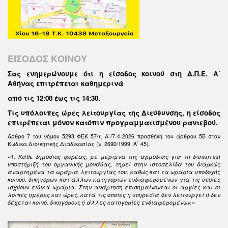
ΕΙΣΟΔΟΣ ΚΟΙΝΟΥ
Σας ενημερώνουμε ότι η είσοδος κοινού στη Δ.Π.Ε. Α΄
Αθήνας επιτρέπεται καθημερινά
από τις 12:00 έως τις 14:30
.
Τις υπόλοιπες ώρες λειτουργίας της Διεύθυνσης, η είσοδος
επιτρέπεται μόνον κατόπιν προγραμματισμένου ραντεβού.
Άρθρο 7 του νόμου 5293 ΦΕΚ 57/τ. Α΄/7-4-2026 προσθήκη του άρθρου 5Β στον
Κώδικα Διοικητικής Διαδικασίας (ν. 2690/1999, Α΄ 45).
«1. Κάθε δημόσιος φορέας, με μέριμνα της αρμόδιας για τη διοικητική
υποστήριξή του οργανικής μονάδας, τηρεί στην ιστοσελίδα του διαρκώς
αναρτημένα τα ωράρια λειτουργίας του, καθώς και τα ωράρια υποδοχής
κοινού, δικηγόρων και άλλων κατηγοριών ενδιαφερομένων για τις οποίες
ισχύουν ειδικά ωράρια. Στην ανάρτηση επισημαίνονται οι αργίες και οι
λοιπές ημέρες και ώρες, κατά τις οποίες η υπηρεσία δεν λειτουργεί ή δεν
δέχεται κοινό, δικηγόρους ή άλλες κατηγορίες ενδιαφερομένων.»