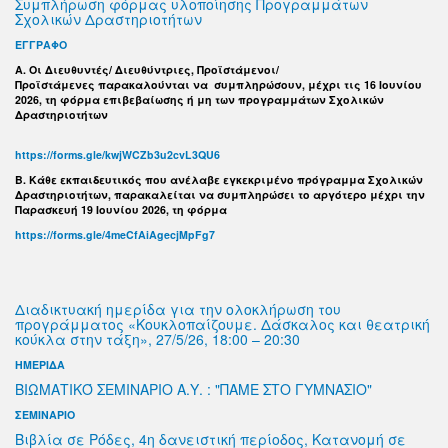
Συμπλήρωση φόρμας υλοποίησης Προγραμμάτων
Σχολικών Δραστηριοτήτων
ΕΓΓΡΑΦΟ
Α. Οι Διευθυντές/ Διευθύντριες, Προϊστάμενοι/
Προϊστάμενες παρακαλούνται να συμπληρώσουν, μέχρι τις 16 Ιουνίου
2026, τη φόρμα επιβεβαίωσης ή μη των προγραμμάτων Σχολικών
Δραστηριοτήτων
https://forms.gle/kwjWCZb3u2cvL3QU6
B. Κάθε εκπαιδευτικός που ανέλαβε εγκεκριμένο πρόγραμμα Σχολικών
Δραστηριοτήτων, παρακαλείται να συμπληρώσει το αργότερο μέχρι την
Παρασκευή 19 Ιουνίου 2026, τη φόρμα
https://forms.gle/4meCfAiAgecjMpFg7
Διαδικτυακή ημερίδα για την ολοκλήρωση του
προγράμματος «Κουκλοπαίζουμε. Δάσκαλος και θεατρική
κούκλα στην τάξη», 27/5/26, 18:00 – 20:30
ΗΜΕΡΙΔΑ
ΒΙΩΜΑΤΙΚΌ ΣΕΜΙΝΑΡΙΟ Α.Υ. : "ΠΑΜΕ ΣΤΟ ΓΥΜΝΑΣΙΟ"
ΣΕΜΙΝΑΡΙΟ
Βιβλία σε Ρόδες, 4η δανειστική περίοδος, Κατανομή σε