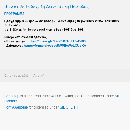
Βιβλία σε Ρόδες: 4η Δανειστική Περίοδος
ΠΡΟΓΡΑΜΜΑ
Πρόγραμμα «Βιβλία σε ρόδες» - Δανεισμός θεματικών εκπαιδευτικών
βαλιτσών
με βιβλία, 4η δανειστική περίοδος (19/5 έως 10/6)
Εκδήλωση ενδιαφέροντος
- Νηπιαγωγοί
https://forms.gle/LkmTrBtTn7A5aDJ86
- Δάσκαλοι
https://forms.gle/eqye5WPEAWpLQUbKA
Βρίσκεστε εδώ:
Αρχική
Bootstrap
is a front-end framework of Twitter, Inc. Code licensed under
MIT
License.
Font Awesome
font licensed under
SIL OFL 1.1
.