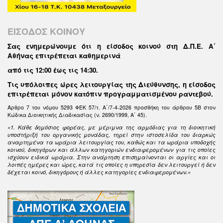
ΕΙΣΟΔΟΣ ΚΟΙΝΟΥ
Σας ενημερώνουμε ότι η είσοδος κοινού στη Δ.Π.Ε. Α΄
Αθήνας επιτρέπεται καθημερινά
από τις 12:00 έως τις 14:30
.
Τις υπόλοιπες ώρες λειτουργίας της Διεύθυνσης, η είσοδος
επιτρέπεται μόνον κατόπιν προγραμματισμένου ραντεβού.
Άρθρο 7 του νόμου 5293 ΦΕΚ 57/τ. Α΄/7-4-2026 προσθήκη του άρθρου 5Β στον
Κώδικα Διοικητικής Διαδικασίας (ν. 2690/1999, Α΄ 45).
«1. Κάθε δημόσιος φορέας, με μέριμνα της αρμόδιας για τη διοικητική
υποστήριξή του οργανικής μονάδας, τηρεί στην ιστοσελίδα του διαρκώς
αναρτημένα τα ωράρια λειτουργίας του, καθώς και τα ωράρια υποδοχής
κοινού, δικηγόρων και άλλων κατηγοριών ενδιαφερομένων για τις οποίες
ισχύουν ειδικά ωράρια. Στην ανάρτηση επισημαίνονται οι αργίες και οι
λοιπές ημέρες και ώρες, κατά τις οποίες η υπηρεσία δεν λειτουργεί ή δεν
δέχεται κοινό, δικηγόρους ή άλλες κατηγορίες ενδιαφερομένων.»