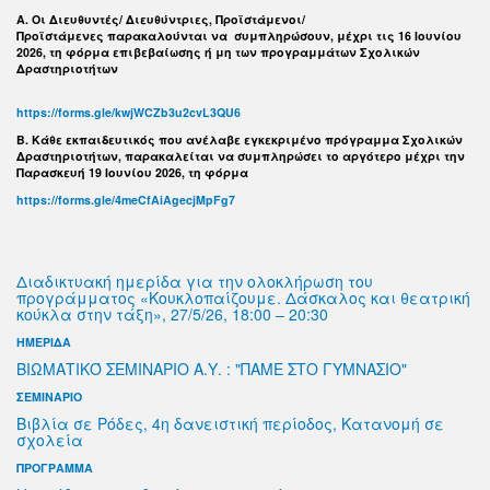
Α. Οι Διευθυντές/ Διευθύντριες, Προϊστάμενοι/
Προϊστάμενες παρακαλούνται να συμπληρώσουν, μέχρι τις 16 Ιουνίου
2026, τη φόρμα επιβεβαίωσης ή μη των προγραμμάτων Σχολικών
Δραστηριοτήτων
https://forms.gle/kwjWCZb3u2cvL3QU6
B. Κάθε εκπαιδευτικός που ανέλαβε εγκεκριμένο πρόγραμμα Σχολικών
Δραστηριοτήτων, παρακαλείται να συμπληρώσει το αργότερο μέχρι την
Παρασκευή 19 Ιουνίου 2026, τη φόρμα
https://forms.gle/4meCfAiAgecjMpFg7
Διαδικτυακή ημερίδα για την ολοκλήρωση του
προγράμματος «Κουκλοπαίζουμε. Δάσκαλος και θεατρική
κούκλα στην τάξη», 27/5/26, 18:00 – 20:30
ΗΜΕΡΙΔΑ
ΒΙΩΜΑΤΙΚΌ ΣΕΜΙΝΑΡΙΟ Α.Υ. : "ΠΑΜΕ ΣΤΟ ΓΥΜΝΑΣΙΟ"
ΣΕΜΙΝΑΡΙΟ
Βιβλία σε Ρόδες, 4η δανειστική περίοδος, Κατανομή σε
σχολεία
ΠΡΟΓΡΑΜΜΑ