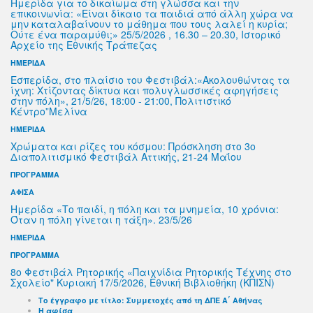
Ημερίδα για το δικαίωμα στη γλώσσα και την
επικοινωνία: «Είναι δίκαιο τα παιδιά από άλλη χώρα να
μην καταλαβαίνουν το μάθημα που τους λαλεί η κυρία;
Ούτε ένα παραμύθι;» 25/5/2026 , 16.30 – 20.30, Ιστορικό
Αρχείο της Εθνικής Τράπεζας
ΗΜΕΡΙΔΑ
Εσπερίδα, στο πλαίσιο του Φεστιβάλ:«Ακολουθώντας τα
ίχνη: Χτίζοντας δίκτυα και πολυγλωσσικές αφηγήσεις
στην πόλη», 21/5/26, 18:00 - 21:00, Πολιτιστικό
Κέντρο”Μελίνα
ΗΜΕΡΙΔΑ
Χρώματα και ρίζες του κόσμου: Πρόσκληση στο 3ο
Διαπολιτισμικό Φεστιβάλ Αττικής, 21-24 Μαΐου
ΠΡΟΓΡΑΜΜΑ
ΑΦΙΣΑ
Ημερίδα «Το παιδί, η πόλη και τα μνημεία, 10 χρόνια:
Όταν η πόλη γίνεται η τάξη». 23/5/26
ΗΜΕΡΙΔΑ
ΠΡΟΓΡΑΜΜΑ
8ο Φεστιβάλ Ρητορικής «Παιχνίδια Ρητορικής Τέχνης στο
Σχολείο" Κυριακή 17/5/2026, Εθνική Βιβλιοθήκη (ΚΠΙΣΝ)
Το έγγραφο με τίτλο: Συμμετοχές από τη ΔΠΕ Α΄ Αθήνας
Η αφίσα