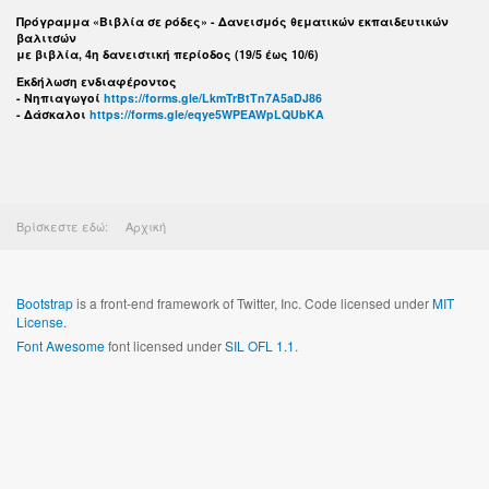
Πρόγραμμα «Βιβλία σε ρόδες» - Δανεισμός θεματικών εκπαιδευτικών
βαλιτσών
με βιβλία, 4η δανειστική περίοδος (19/5 έως 10/6)
Εκδήλωση ενδιαφέροντος
- Νηπιαγωγοί
https://forms.gle/LkmTrBtTn7A5aDJ86
- Δάσκαλοι
https://forms.gle/eqye5WPEAWpLQUbKA
Βρίσκεστε εδώ:
Αρχική
Bootstrap
is a front-end framework of Twitter, Inc. Code licensed under
MIT
License.
Font Awesome
font licensed under
SIL OFL 1.1
.