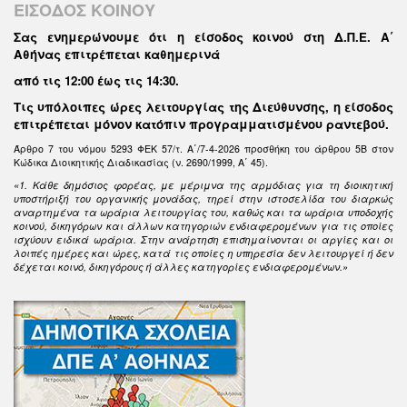
ΕΙΣΟΔΟΣ ΚΟΙΝΟΥ
Σας ενημερώνουμε ότι η είσοδος κοινού στη Δ.Π.Ε. Α΄
Αθήνας επιτρέπεται καθημερινά
από τις 12:00 έως τις 14:30
.
Τις υπόλοιπες ώρες λειτουργίας της Διεύθυνσης, η είσοδος
επιτρέπεται μόνον κατόπιν προγραμματισμένου ραντεβού.
Άρθρο 7 του νόμου 5293 ΦΕΚ 57/τ. Α΄/7-4-2026 προσθήκη του άρθρου 5Β στον
Κώδικα Διοικητικής Διαδικασίας (ν. 2690/1999, Α΄ 45).
«1. Κάθε δημόσιος φορέας, με μέριμνα της αρμόδιας για τη διοικητική
υποστήριξή του οργανικής μονάδας, τηρεί στην ιστοσελίδα του διαρκώς
αναρτημένα τα ωράρια λειτουργίας του, καθώς και τα ωράρια υποδοχής
κοινού, δικηγόρων και άλλων κατηγοριών ενδιαφερομένων για τις οποίες
ισχύουν ειδικά ωράρια. Στην ανάρτηση επισημαίνονται οι αργίες και οι
λοιπές ημέρες και ώρες, κατά τις οποίες η υπηρεσία δεν λειτουργεί ή δεν
δέχεται κοινό, δικηγόρους ή άλλες κατηγορίες ενδιαφερομένων.»