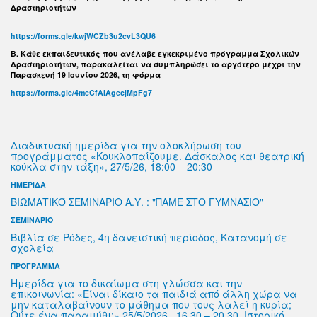
Δραστηριοτήτων
https://forms.gle/kwjWCZb3u2cvL3QU6
B. Κάθε εκπαιδευτικός που ανέλαβε εγκεκριμένο πρόγραμμα Σχολικών
Δραστηριοτήτων, παρακαλείται να συμπληρώσει το αργότερο μέχρι την
Παρασκευή 19 Ιουνίου 2026, τη φόρμα
https://forms.gle/4meCfAiAgecjMpFg7
Διαδικτυακή ημερίδα για την ολοκλήρωση του
προγράμματος «Κουκλοπαίζουμε. Δάσκαλος και θεατρική
κούκλα στην τάξη», 27/5/26, 18:00 – 20:30
ΗΜΕΡΙΔΑ
ΒΙΩΜΑΤΙΚΌ ΣΕΜΙΝΑΡΙΟ Α.Υ. : "ΠΑΜΕ ΣΤΟ ΓΥΜΝΑΣΙΟ"
ΣΕΜΙΝΑΡΙΟ
Βιβλία σε Ρόδες, 4η δανειστική περίοδος, Κατανομή σε
σχολεία
ΠΡΟΓΡΑΜΜΑ
Ημερίδα για το δικαίωμα στη γλώσσα και την
επικοινωνία: «Είναι δίκαιο τα παιδιά από άλλη χώρα να
μην καταλαβαίνουν το μάθημα που τους λαλεί η κυρία;
Ούτε ένα παραμύθι;» 25/5/2026 , 16.30 – 20.30, Ιστορικό