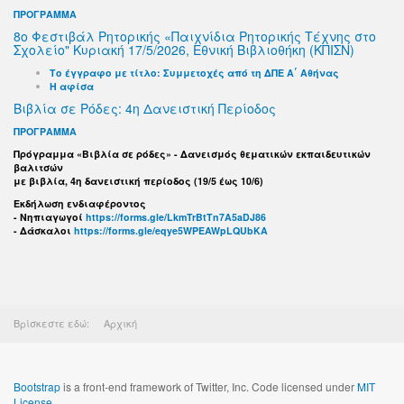
ΠΡΟΓΡΑΜΜΑ
8ο Φεστιβάλ Ρητορικής «Παιχνίδια Ρητορικής Τέχνης στο
Σχολείο" Κυριακή 17/5/2026, Εθνική Βιβλιοθήκη (ΚΠΙΣΝ)
Το έγγραφο με τίτλο: Συμμετοχές από τη ΔΠΕ Α΄ Αθήνας
Η αφίσα
Βιβλία σε Ρόδες: 4η Δανειστική Περίοδος
ΠΡΟΓΡΑΜΜΑ
Πρόγραμμα «Βιβλία σε ρόδες» - Δανεισμός θεματικών εκπαιδευτικών
βαλιτσών
με βιβλία, 4η δανειστική περίοδος (19/5 έως 10/6)
Εκδήλωση ενδιαφέροντος
- Νηπιαγωγοί
https://forms.gle/LkmTrBtTn7A5aDJ86
- Δάσκαλοι
https://forms.gle/eqye5WPEAWpLQUbKA
Βρίσκεστε εδώ:
Αρχική
Bootstrap
is a front-end framework of Twitter, Inc. Code licensed under
MIT
License.