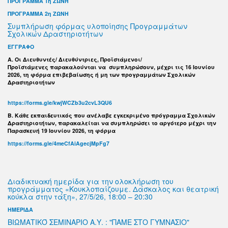
ΠΡΟΓΡΑΜΜΑ 1η ΖΩΝΗ
ΠΡΟΓΡΑΜΜΑ 2η ΖΩΝΗ
Συμπλήρωση φόρμας υλοποίησης Προγραμμάτων
Σχολικών Δραστηριοτήτων
ΕΓΓΡΑΦΟ
Α. Οι Διευθυντές/ Διευθύντριες, Προϊστάμενοι/
Προϊστάμενες παρακαλούνται να συμπληρώσουν, μέχρι τις 16 Ιουνίου
2026, τη φόρμα επιβεβαίωσης ή μη των προγραμμάτων Σχολικών
Δραστηριοτήτων
https://forms.gle/kwjWCZb3u2cvL3QU6
B. Κάθε εκπαιδευτικός που ανέλαβε εγκεκριμένο πρόγραμμα Σχολικών
Δραστηριοτήτων, παρακαλείται να συμπληρώσει το αργότερο μέχρι την
Παρασκευή 19 Ιουνίου 2026, τη φόρμα
https://forms.gle/4meCfAiAgecjMpFg7
Διαδικτυακή ημερίδα για την ολοκλήρωση του
προγράμματος «Κουκλοπαίζουμε. Δάσκαλος και θεατρική
κούκλα στην τάξη», 27/5/26, 18:00 – 20:30
ΗΜΕΡΙΔΑ
ΒΙΩΜΑΤΙΚΌ ΣΕΜΙΝΑΡΙΟ Α.Υ. : "ΠΑΜΕ ΣΤΟ ΓΥΜΝΑΣΙΟ"