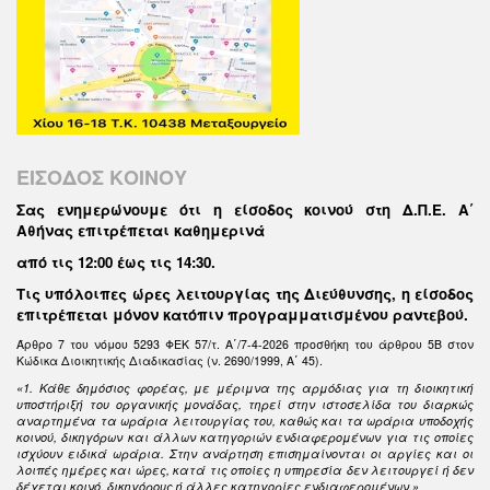
ΕΙΣΟΔΟΣ ΚΟΙΝΟΥ
Σας ενημερώνουμε ότι η είσοδος κοινού στη Δ.Π.Ε. Α΄
Αθήνας επιτρέπεται καθημερινά
από τις 12:00 έως τις 14:30
.
Τις υπόλοιπες ώρες λειτουργίας της Διεύθυνσης, η είσοδος
επιτρέπεται μόνον κατόπιν προγραμματισμένου ραντεβού.
Άρθρο 7 του νόμου 5293 ΦΕΚ 57/τ. Α΄/7-4-2026 προσθήκη του άρθρου 5Β στον
Κώδικα Διοικητικής Διαδικασίας (ν. 2690/1999, Α΄ 45).
«1. Κάθε δημόσιος φορέας, με μέριμνα της αρμόδιας για τη διοικητική
υποστήριξή του οργανικής μονάδας, τηρεί στην ιστοσελίδα του διαρκώς
αναρτημένα τα ωράρια λειτουργίας του, καθώς και τα ωράρια υποδοχής
κοινού, δικηγόρων και άλλων κατηγοριών ενδιαφερομένων για τις οποίες
ισχύουν ειδικά ωράρια. Στην ανάρτηση επισημαίνονται οι αργίες και οι
λοιπές ημέρες και ώρες, κατά τις οποίες η υπηρεσία δεν λειτουργεί ή δεν
δέχεται κοινό, δικηγόρους ή άλλες κατηγορίες ενδιαφερομένων.»