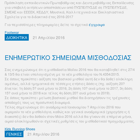
Πρόσκληση εκπαιδευτικών Πρωτοβάθμιας και Δευτεροβάθμιας Εκπαίδευσης
για υποβολή αιτήσεων αποσπάσεων από ΠΥΣΠΕ/ΠΥΣΔΕ σε ΠΥΣΠΕ/ΠΥΣΔΕ,
ΣΜΕΑΕ και ΕΕΕΕΚ, ΚΕΔΔΥ, Μουσικά, Καλλιτεχνικά και Εκκλησιαστικά
Σχολεία για το διδακτικό έτος 2016-2017
Για περισσότερες πληροφορίες δείτε το σχετικό
έγγραφο
Footwear
ΔΙΟΙΚΗΤΙΚΑ
21 Απριλίου 2016
ΕΝΗΜΕΡΩΤΙΚΟ ΣΗΜΕΙΩΜΑ ΜΙΣΘΟΔΟΣΙΑΣ
Σας ενημερώνουμε ότι η μισθοδοσία Μαΐου 2016 που θα καταβληθεί στις 27/4
& 13/5 θα είναι υπολογισμένη με το νέο μισθολόγιο του Ν.4354/2015.
Σε όσους προκύπτει αύξηση του βασικού μισθού αυτή δεν θα δοθεί ολόκληρη
αμέσως, αλλά τμηματικά σε τέσσερις ετήσιες δόσεις (πχ. αύξηση 20?
δίνεται: 1η δόση 5? ανά μήνα το 2016, 2η δόση 10? ανά μήνα το 2017, 3η δόση
15? ανά μήνα το 2018 και τέλος 4η δόση 20? ανά μήνα το 2019).
Σε όσους προκύπτει μείωση βασικού μισθού θα διατηρήσουν τις τρέχουσες
αποδοχές τους ως προσωπική διαφορά.
Τέλος σημειώνουμε ότι αναδρομικά Ιανουαρίου ? Απριλίου 2016 που
αφορούν το νέο μισθολόγιο, καθώς και γενικά αναδρομικά (χορηγήσεις ή
διακοπές) δεν θα δοθούν στον Μάιο 2016 αλλά θα γίνουν σε επόμενο μήνα,
αφού ολοκληρωθούν οι σχετικές ρυθμίσεις του μισθοδοτικού προγράμματος.
Kids Running Shoes
ΓΕΝΙΚΕΣ
21 Απριλίου 2016