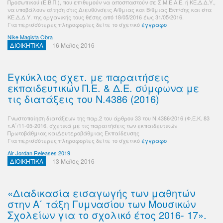
Προσωπικού (Ε.Β.Π.), που επιθυμούν να αποσπαστούν σε Σ.Μ.Ε.Α.Ε. ή ΚΕ.Δ.Δ.Υ.,
να υποβάλουν αίτηση στις Διευθύνσεις Α/θμιας και Β/θμιας Εκπ/σης και στα
ΚΕ.Δ.Δ.Υ. της οργανικής τους θέσης από 18/05/2016 έως 31/05/2016.
Για περισσότερες πληροφορίες δείτε το σχετικό
έγγραφο
Nike Magista Obra
ΔΙΟΙΚΗΤΙΚΑ
16 Μαϊος 2016
Εγκύκλιος σχετ. με παραιτήσεις
εκπαιδευτικών Π.Ε. & Δ.Ε. σύμφωνα με
τις διατάξεις του Ν.4386 (2016)
Γνωστοποίηση διατάξεων της παρ.2 του άρθρου 33 του Ν.4386/2016 (Φ.Ε.Κ. 83
τ.Α΄/11-05-2016, σχετικά με τις παραιτήσεις των εκπαιδευτικών
Πρωτοβάθμιας καιΔευτεροβάθμιας Εκπαίδευσης
Για περισσότερες πληροφορίες δείτε το σχετικό
έγγραφο
Air Jordan Releases 2019
ΔΙΟΙΚΗΤΙΚΑ
13 Μαϊος 2016
«Διαδικασία εισαγωγής των μαθητών
στην Α΄ τάξη Γυμνασίου των Μουσικών
Σχολείων για το σχολικό έτος 2016- 17».