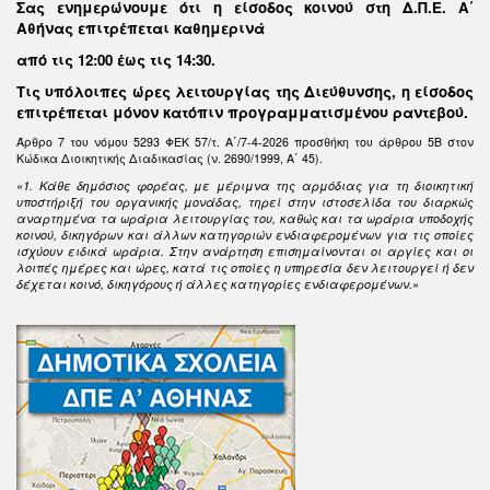
Σας ενημερώνουμε ότι η είσοδος κοινού στη Δ.Π.Ε. Α΄
Αθήνας επιτρέπεται καθημερινά
από τις 12:00 έως τις 14:30
.
Τις υπόλοιπες ώρες λειτουργίας της Διεύθυνσης, η είσοδος
επιτρέπεται μόνον κατόπιν προγραμματισμένου ραντεβού.
Άρθρο 7 του νόμου 5293 ΦΕΚ 57/τ. Α΄/7-4-2026 προσθήκη του άρθρου 5Β στον
Κώδικα Διοικητικής Διαδικασίας (ν. 2690/1999, Α΄ 45).
«1. Κάθε δημόσιος φορέας, με μέριμνα της αρμόδιας για τη διοικητική
υποστήριξή του οργανικής μονάδας, τηρεί στην ιστοσελίδα του διαρκώς
αναρτημένα τα ωράρια λειτουργίας του, καθώς και τα ωράρια υποδοχής
κοινού, δικηγόρων και άλλων κατηγοριών ενδιαφερομένων για τις οποίες
ισχύουν ειδικά ωράρια. Στην ανάρτηση επισημαίνονται οι αργίες και οι
λοιπές ημέρες και ώρες, κατά τις οποίες η υπηρεσία δεν λειτουργεί ή δεν
δέχεται κοινό, δικηγόρους ή άλλες κατηγορίες ενδιαφερομένων.»