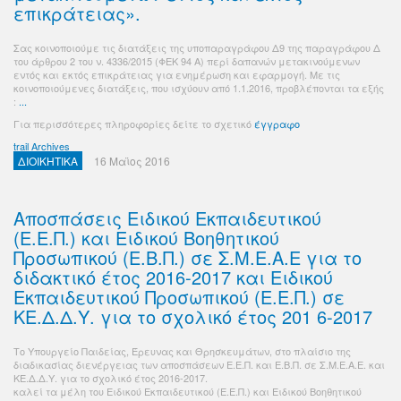
επικράτειας».
Σας κοινοποιούμε τις διατάξεις της υποπαραγράφου Δ9 της παραγράφου Δ
του άρθρου 2 του ν. 4336/2015 (ΦΕΚ 94 Α) περί δαπανών μετακινούμενων
εντός και εκτός επικράτειας για ενημέρωση και εφαρμογή. Με τις
κοινοποιούμενες διατάξεις, που ισχύουν από 1.1.2016, προβλέπονται τα εξής
:
...
Για περισσότερες πληροφορίες δείτε το σχετικό
έγγραφο
trail Archives
ΔΙΟΙΚΗΤΙΚΑ
16 Μαϊος 2016
Αποσπάσεις Ειδικού Εκπαιδευτικού
(Ε.Ε.Π.) και Ειδικού Βοηθητικού
Προσωπικού (Ε.Β.Π.) σε Σ.Μ.Ε.Α.Ε για το
διδακτικό έτος 2016-2017 και Ειδικού
Εκπαιδευτικού Προσωπικού (Ε.Ε.Π.) σε
ΚΕ.Δ.Δ.Υ. για το σχολικό έτος 201 6-2017
Το Υπουργείo Παιδείας, Έρευνας και Θρησκευμάτων, στο πλαίσιο της
διαδικασίας διενέργειας των αποσπάσεων Ε.Ε.Π. και Ε.Β.Π. σε Σ.Μ.Ε.Α.Ε. και
ΚΕ.Δ.Δ.Υ. για το σχολικό έτος 2016-2017.
καλεί τα μέλη του Ειδικού Εκπαιδευτικού (Ε.Ε.Π.) και Ειδικού Βοηθητικού