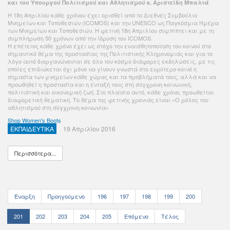
και του Υπουργού Πολιτισμού και Αθλητισμού κ. Αριστείδη Μπαλτά
Η 18η Απριλίου κάθε χρόνου έχει ορισθεί από το Διεθνές Συμβούλιο
Μνημείων και Τοποθεσιών (ICOMOS) και την UNESCO ως Παγκόσμια Ημέρα
των Μνημείων και Τοποθεσιών. Η φετινή 18η Απριλίου συμπίπτει και με τη
συμπλήρωση 50 χρόνων από την ίδρυση του ICOMOS.
Η επέτειος κάθε χρόνο έχει ως στόχο την ευαισθητοποίηση του κοινού στο
σημαντικό θέμα της προστασίας της Πολιτιστικής Κληρονομιάς και για το
λόγο αυτό διοργανώνονται σε όλο τον κόσμο διάφορες εκδηλώσεις, με τις
οποίες επιδιώκεται όχι μόνο να γίνουν γνωστά στο ευρύτερο κοινό η
σημασία των μνημείων κάθε χώρας και τα προβλήματά τους, αλλά και να
προωθηθεί η προστασία και η ένταξή τους στη σύγχρονη κοινωνική,
πολιτιστική και οικονομική ζωή. Στο πλαίσιο αυτό, κάθε χρόνο, προωθείται
διαφορετική θεματική. Το θέμα της φετινής χρονιάς είναι «Ο ρόλος του
αθλητισμού στη σύγχρονη κοινωνία»
Shop Women's Boots
ΕΚΠΑΙΔΕΥΤΙΚΑ
19 Απριλίου 2016
Περισσότερα...
Έναρξη
Προηγούμενο
196
197
198
199
200
201
202
203
204
205
Επόμενο
Τέλος