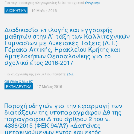
Για περισσότερες πληροφορίες δείτε το σχετικό
έγγραφο
ΔΙΟΙΚΗΤΙΚΑ
19 Μαϊος 2016
Διαδικασία επιλογής και εγγραφής
μαθητών στην Α΄ τάξη των Καλλιτεχνικών
Γυμνασίων με Λυκειακές Τάξεις (Λ.Τ.)
Γέρακα Αττικής, Ηρακλείου Κρήτης και
Αμπελοκήπων Θεσσαλονίκης για το
σχολικό έτος 2016-2017
Για ανάγνωση της εγκυκλίου πατήστε
εδώ
.
Off White X Max 97
ΕΚΠΑΙΔΕΥΤΙΚΑ
17 Μαϊος 2016
Παροχή οδηγιών για την εφαρμογή των
διατάξεων της υποπαραγράφου Δ9 της
παραγράφου Δ του άρθρου 2 του ν.
4336/2015 (ΦΕΚ 94/Α?) «Δαπάνες
μετακινούμενων εντός και εκτός