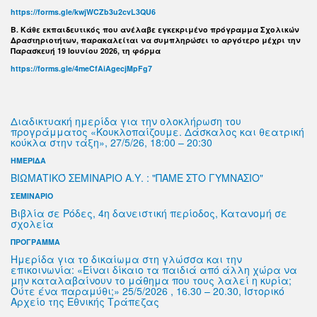
https://forms.gle/kwjWCZb3u2cvL3QU6
B. Κάθε εκπαιδευτικός που ανέλαβε εγκεκριμένο πρόγραμμα Σχολικών
Δραστηριοτήτων, παρακαλείται να συμπληρώσει το αργότερο μέχρι την
Παρασκευή 19 Ιουνίου 2026, τη φόρμα
https://forms.gle/4meCfAiAgecjMpFg7
Διαδικτυακή ημερίδα για την ολοκλήρωση του
προγράμματος «Κουκλοπαίζουμε. Δάσκαλος και θεατρική
κούκλα στην τάξη», 27/5/26, 18:00 – 20:30
ΗΜΕΡΙΔΑ
ΒΙΩΜΑΤΙΚΌ ΣΕΜΙΝΑΡΙΟ Α.Υ. : "ΠΑΜΕ ΣΤΟ ΓΥΜΝΑΣΙΟ"
ΣΕΜΙΝΑΡΙΟ
Βιβλία σε Ρόδες, 4η δανειστική περίοδος, Κατανομή σε
σχολεία
ΠΡΟΓΡΑΜΜΑ
Ημερίδα για το δικαίωμα στη γλώσσα και την
επικοινωνία: «Είναι δίκαιο τα παιδιά από άλλη χώρα να
μην καταλαβαίνουν το μάθημα που τους λαλεί η κυρία;
Ούτε ένα παραμύθι;» 25/5/2026 , 16.30 – 20.30, Ιστορικό
Αρχείο της Εθνικής Τράπεζας