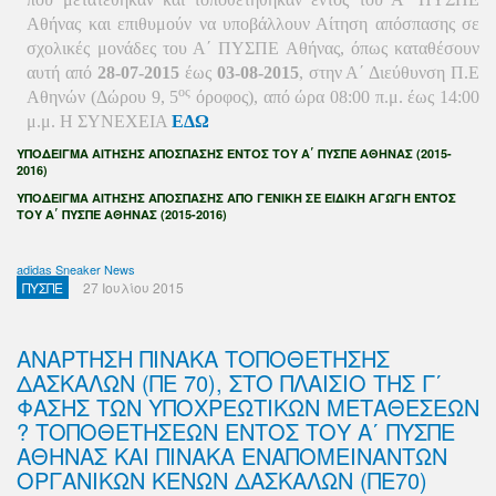
Αθήνας και επιθυμούν να υποβάλλουν Αίτηση απόσπασης σε
σχολικές μονάδες του Α΄ ΠΥΣΠΕ Αθήνας, όπως καταθέσουν
αυτή από
28
-07-2015
έως
03
-08-2015
, στην Α΄ Διεύθυνση Π.Ε
ος
Αθηνών (Δώρου 9, 5
όροφος), από ώρα 08:00 π.μ. έως 14:00
μ.μ. Η ΣΥΝΕΧΕΙΑ
ΕΔΩ
ΥΠΟΔΕΙΓΜΑ ΑΙΤΗΣΗΣ ΑΠΟΣΠΑΣΗΣ ΕΝΤΟΣ ΤΟΥ Α΄ ΠΥΣΠΕ ΑΘΗΝΑΣ (2015-
2016)
ΥΠΟΔΕΙΓΜΑ ΑΙΤΗΣΗΣ ΑΠΟΣΠΑΣΗΣ ΑΠΟ ΓΕΝΙΚΗ ΣΕ ΕΙΔΙΚΗ ΑΓΩΓΗ ΕΝΤΟΣ
ΤΟΥ Α΄ ΠΥΣΠΕ ΑΘΗΝΑΣ (2015-2016)
adidas Sneaker News
ΠΥΣΠΕ
27 Ιουλίου 2015
ΑΝΑΡΤΗΣΗ ΠΙΝΑΚΑ ΤΟΠΟΘΕΤΗΣΗΣ
ΔΑΣΚΑΛΩΝ (ΠΕ 70), ΣΤΟ ΠΛΑΙΣΙΟ ΤΗΣ Γ΄
ΦΑΣΗΣ ΤΩΝ ΥΠΟΧΡΕΩΤΙΚΩΝ ΜΕΤΑΘΕΣΕΩΝ
? ΤΟΠΟΘΕΤΗΣΕΩΝ ΕΝΤΟΣ ΤΟΥ Α΄ ΠΥΣΠΕ
ΑΘΗΝΑΣ ΚΑΙ ΠΙΝΑΚΑ ΕΝΑΠΟΜΕΙΝΑΝΤΩΝ
ΟΡΓΑΝΙΚΩΝ ΚΕΝΩΝ ΔΑΣΚΑΛΩΝ (ΠΕ70)