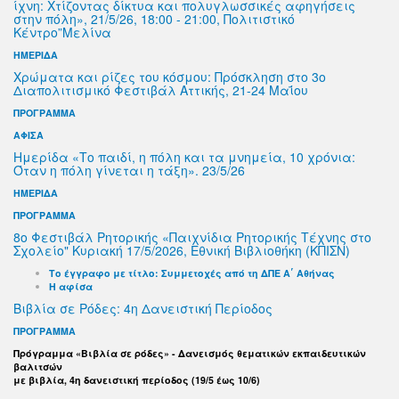
ίχνη: Χτίζοντας δίκτυα και πολυγλωσσικές αφηγήσεις
στην πόλη», 21/5/26, 18:00 - 21:00, Πολιτιστικό
Κέντρο”Μελίνα
ΗΜΕΡΙΔΑ
Χρώματα και ρίζες του κόσμου: Πρόσκληση στο 3ο
Διαπολιτισμικό Φεστιβάλ Αττικής, 21-24 Μαΐου
ΠΡΟΓΡΑΜΜΑ
ΑΦΙΣΑ
Ημερίδα «Το παιδί, η πόλη και τα μνημεία, 10 χρόνια:
Όταν η πόλη γίνεται η τάξη». 23/5/26
ΗΜΕΡΙΔΑ
ΠΡΟΓΡΑΜΜΑ
8ο Φεστιβάλ Ρητορικής «Παιχνίδια Ρητορικής Τέχνης στο
Σχολείο" Κυριακή 17/5/2026, Εθνική Βιβλιοθήκη (ΚΠΙΣΝ)
Το έγγραφο με τίτλο: Συμμετοχές από τη ΔΠΕ Α΄ Αθήνας
Η αφίσα
Βιβλία σε Ρόδες: 4η Δανειστική Περίοδος
ΠΡΟΓΡΑΜΜΑ
Πρόγραμμα «Βιβλία σε ρόδες» - Δανεισμός θεματικών εκπαιδευτικών
βαλιτσών
με βιβλία, 4η δανειστική περίοδος (19/5 έως 10/6)