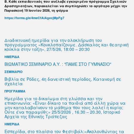
B. Κάθε εκπαιδευτικός που ανέλαβε εγκεκριμένο πρόγραμμα Σχολικών
Δραστηριοτήτων, παρακαλείται να συμπληρώσει το αργότερο μέχρι την
Παρασκευή 19 Ιουνίου 2026, τη φόρμα
https://forms.gle/4meCfAiAgecjMpFg7
Διαδικτυακή ημερίδα για την ολοκλήρωση του
προγράμματος «Κουκλοπαίζουμε. Δάσκαλος και θεατρική
κούκλα στην τάξη», 27/5/26, 18:00 – 20:30
ΗΜΕΡΙΔΑ
ΒΙΩΜΑΤΙΚΌ ΣΕΜΙΝΑΡΙΟ Α.Υ. : "ΠΑΜΕ ΣΤΟ ΓΥΜΝΑΣΙΟ"
ΣΕΜΙΝΑΡΙΟ
Βιβλία σε Ρόδες, 4η δανειστική περίοδος, Κατανομή σε
σχολεία
ΠΡΟΓΡΑΜΜΑ
Ημερίδα για το δικαίωμα στη γλώσσα και την
επικοινωνία: «Είναι δίκαιο τα παιδιά από άλλη χώρα να
μην καταλαβαίνουν το μάθημα που τους λαλεί η κυρία;
Ούτε ένα παραμύθι;» 25/5/2026 , 16.30 – 20.30, Ιστορικό
Αρχείο της Εθνικής Τράπεζας
ΗΜΕΡΙΔΑ
Εσπερίδα, στο πλαίσιο του Φεστιβάλ:«Ακολουθώντας τα