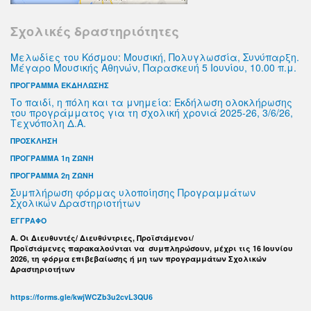
Σχολικές δραστηριότητες
Μελωδίες του Κόσμου: Μουσική, Πολυγλωσσία, Συνύπαρξη.
Μέγαρο Μουσικής Αθηνών, Παρασκευή 5 Ιουνίου, 10.00 π.μ.
ΠΡΟΓΡΑΜΜΑ ΕΚΔΗΛΩΣΗΣ
Το παιδί, η πόλη και τα μνημεία: Εκδήλωση ολοκλήρωσης
του προγράμματος για τη σχολική χρονιά 2025-26, 3/6/26,
Τεχνόπολη Δ.Α.
ΠΡΟΣΚΛΗΣΗ
ΠΡΟΓΡΑΜΜΑ 1η ΖΩΝΗ
ΠΡΟΓΡΑΜΜΑ 2η ΖΩΝΗ
Συμπλήρωση φόρμας υλοποίησης Προγραμμάτων
Σχολικών Δραστηριοτήτων
ΕΓΓΡΑΦΟ
Α. Οι Διευθυντές/ Διευθύντριες, Προϊστάμενοι/
Προϊστάμενες παρακαλούνται να συμπληρώσουν, μέχρι τις 16 Ιουνίου
2026, τη φόρμα επιβεβαίωσης ή μη των προγραμμάτων Σχολικών
Δραστηριοτήτων
https://forms.gle/kwjWCZb3u2cvL3QU6