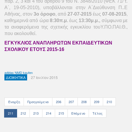
παρ. 2, 3 και 4 του άρθρου 9 του Ν. 3848/2010 (ΦΕΚ 71/ τ.
Α΄, 19-05-2010), υποβάλλονται στην Α΄Διεύθυνση Π..Ε
Αθήνας, στον
3
ο
όροφο
, από
27-07-2015
έως
07-08-2015
,
καθημερινά από ώρα
8:
3
0π.
μ
.
έως
13:
3
0
μ.μ.
,
σύμφωνα με
τα αναφερόμενα της σχετικής εγκυκλίου τουΥ.ΠΟ.ΠΑΙ.Θ.,
που ακολουθεί.
ΕΓΚΥΚΛΙΟΣ ΑΝΑΠΛΗΡΩΤΩΝ ΕΚΠΑΙΔΕΥΤΙΚΩΝ
ΣΧΟΛΙΚΟΥ ΕΤΟΥΣ 2015-16
adidas NMD kaufen
ΔΙΟΙΚΗΤΙΚΑ
27 Ιουλίου 2015
Έναρξη
Προηγούμενο
206
207
208
209
210
211
212
213
214
215
Επόμενο
Τέλος