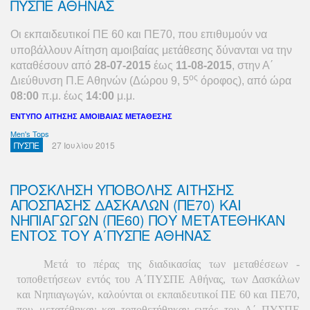
ΠΥΣΠΕ ΑΘΗΝΑΣ
Oι εκπαιδευτικοί ΠΕ 60 και ΠΕ70, που επιθυμούν να
υποβάλλουν Αίτηση αμοιβαίας μετάθεσης
δύνανται να την
καταθέσουν από
28-07-2015
έως
11-08-2015
, στην Α΄
ος
Διεύθυνση Π.Ε Αθηνών (Δώρου 9, 5
όροφος), από ώρα
08:00
π.μ. έως
14:00
μ.μ.
ΕΝΤΥΠΟ ΑΙΤΗΣΗΣ ΑΜΟΙΒΑΙΑΣ ΜΕΤΑΘΕΣΗΣ
Men's Tops
ΠΥΣΠΕ
27 Ιουλίου 2015
ΠΡΟΣΚΛΗΣΗ ΥΠΟΒΟΛΗΣ ΑΙΤΗΣΗΣ
ΑΠΟΣΠΑΣΗΣ ΔΑΣΚΑΛΩΝ (ΠΕ70) ΚΑΙ
ΝΗΠΙΑΓΩΓΩΝ (ΠΕ60) ΠΟΥ ΜΕΤΑΤΕΘΗΚΑΝ
ΕΝΤΟΣ ΤΟΥ Α΄ΠΥΣΠΕ ΑΘΗΝΑΣ
Μετά το πέρας της διαδικασίας των μεταθέσεων -
τοποθετήσεων εντός του Α΄ΠΥΣΠΕ Αθήνας, των Δασκάλων
και Νηπιαγωγών, καλούνται οι εκπαιδευτικοί ΠΕ 60 και ΠΕ70,
που μετατέθηκαν και τοποθετήθηκαν εντός του Α΄ ΠΥΣΠΕ