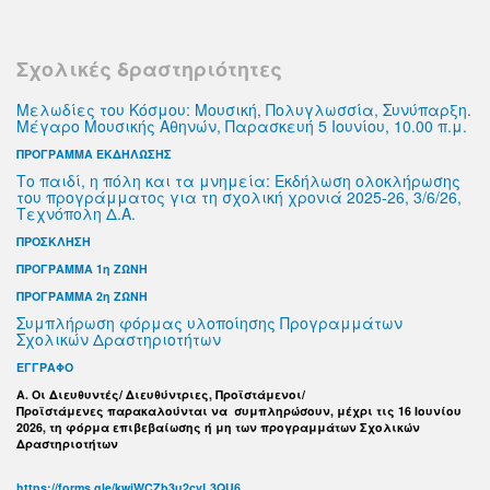
Σχολικές δραστηριότητες
Μελωδίες του Κόσμου: Μουσική, Πολυγλωσσία, Συνύπαρξη.
Μέγαρο Μουσικής Αθηνών, Παρασκευή 5 Ιουνίου, 10.00 π.μ.
ΠΡΟΓΡΑΜΜΑ ΕΚΔΗΛΩΣΗΣ
Το παιδί, η πόλη και τα μνημεία: Εκδήλωση ολοκλήρωσης
του προγράμματος για τη σχολική χρονιά 2025-26, 3/6/26,
Τεχνόπολη Δ.Α.
ΠΡΟΣΚΛΗΣΗ
ΠΡΟΓΡΑΜΜΑ 1η ΖΩΝΗ
ΠΡΟΓΡΑΜΜΑ 2η ΖΩΝΗ
Συμπλήρωση φόρμας υλοποίησης Προγραμμάτων
Σχολικών Δραστηριοτήτων
ΕΓΓΡΑΦΟ
Α. Οι Διευθυντές/ Διευθύντριες, Προϊστάμενοι/
Προϊστάμενες παρακαλούνται να συμπληρώσουν, μέχρι τις 16 Ιουνίου
2026, τη φόρμα επιβεβαίωσης ή μη των προγραμμάτων Σχολικών
Δραστηριοτήτων
https://forms.gle/kwjWCZb3u2cvL3QU6