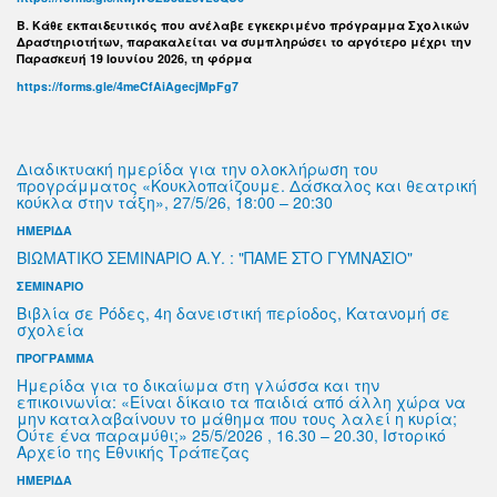
B. Κάθε εκπαιδευτικός που ανέλαβε εγκεκριμένο πρόγραμμα Σχολικών
Δραστηριοτήτων, παρακαλείται να συμπληρώσει το αργότερο μέχρι την
Παρασκευή 19 Ιουνίου 2026, τη φόρμα
https://forms.gle/4meCfAiAgecjMpFg7
Διαδικτυακή ημερίδα για την ολοκλήρωση του
προγράμματος «Κουκλοπαίζουμε. Δάσκαλος και θεατρική
κούκλα στην τάξη», 27/5/26, 18:00 – 20:30
ΗΜΕΡΙΔΑ
ΒΙΩΜΑΤΙΚΌ ΣΕΜΙΝΑΡΙΟ Α.Υ. : "ΠΑΜΕ ΣΤΟ ΓΥΜΝΑΣΙΟ"
ΣΕΜΙΝΑΡΙΟ
Βιβλία σε Ρόδες, 4η δανειστική περίοδος, Κατανομή σε
σχολεία
ΠΡΟΓΡΑΜΜΑ
Ημερίδα για το δικαίωμα στη γλώσσα και την
επικοινωνία: «Είναι δίκαιο τα παιδιά από άλλη χώρα να
μην καταλαβαίνουν το μάθημα που τους λαλεί η κυρία;
Ούτε ένα παραμύθι;» 25/5/2026 , 16.30 – 20.30, Ιστορικό
Αρχείο της Εθνικής Τράπεζας
ΗΜΕΡΙΔΑ