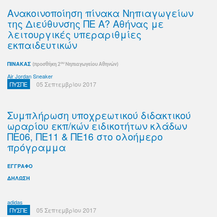
Ανακοινοποίηση πίνακα Νηπιαγωγείων
της Διεύθυνσης ΠΕ Α? Αθήνας με
λειτουργικές υπεραριθμίες
εκπαιδευτικών
ΠΙΝΑΚΑΣ
ου
(προσθήκη 2
Νηπιαγωγείου Αθηνών)
Air Jordan Sneaker
ΠΥΣΠΕ
05 Σεπτεμβρίου 2017
Συμπλήρωση υποχρεωτικού διδακτικού
ωραρίου εκπ/κών ειδικοτήτων κλάδων
ΠΕ06, ΠΕ11 & ΠΕ16 στο ολοήμερο
πρόγραμμα
ΕΓΓΡΑΦΟ
ΔΗΛΩΣΗ
adidas
ΠΥΣΠΕ
05 Σεπτεμβρίου 2017