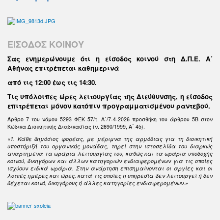
ΕΙΣΟΔΟΣ ΚΟΙΝΟΥ
Σας ενημερώνουμε ότι η είσοδος κοινού στη Δ.Π.Ε. Α΄
Αθήνας επιτρέπεται καθημερινά
από τις 12:00 έως τις 14:30
.
Τις υπόλοιπες ώρες λειτουργίας της Διεύθυνσης, η είσοδος
επιτρέπεται μόνον κατόπιν προγραμματισμένου ραντεβού.
Άρθρο 7 του νόμου 5293 ΦΕΚ 57/τ. Α΄/7-4-2026 προσθήκη του άρθρου 5Β στον
Κώδικα Διοικητικής Διαδικασίας (ν. 2690/1999, Α΄ 45).
«1. Κάθε δημόσιος φορέας, με μέριμνα της αρμόδιας για τη διοικητική
υποστήριξή του οργανικής μονάδας, τηρεί στην ιστοσελίδα του διαρκώς
αναρτημένα τα ωράρια λειτουργίας του, καθώς και τα ωράρια υποδοχής
κοινού, δικηγόρων και άλλων κατηγοριών ενδιαφερομένων για τις οποίες
ισχύουν ειδικά ωράρια. Στην ανάρτηση επισημαίνονται οι αργίες και οι
λοιπές ημέρες και ώρες, κατά τις οποίες η υπηρεσία δεν λειτουργεί ή δεν
δέχεται κοινό, δικηγόρους ή άλλες κατηγορίες ενδιαφερομένων.»