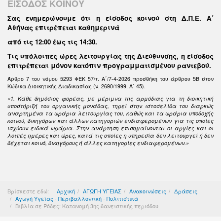
ΕΙΣΟΔΟΣ ΚΟΙΝΟΥ
Σας ενημερώνουμε ότι η είσοδος κοινού στη Δ.Π.Ε. Α΄
Αθήνας επιτρέπεται καθημερινά
από τις 12:00 έως τις 14:30
.
Τις υπόλοιπες ώρες λειτουργίας της Διεύθυνσης, η είσοδος
επιτρέπεται μόνον κατόπιν προγραμματισμένου ραντεβού.
Άρθρο 7 του νόμου 5293 ΦΕΚ 57/τ. Α΄/7-4-2026 προσθήκη του άρθρου 5Β στον
Κώδικα Διοικητικής Διαδικασίας (ν. 2690/1999, Α΄ 45).
«1. Κάθε δημόσιος φορέας, με μέριμνα της αρμόδιας για τη διοικητική
υποστήριξή του οργανικής μονάδας, τηρεί στην ιστοσελίδα του διαρκώς
αναρτημένα τα ωράρια λειτουργίας του, καθώς και τα ωράρια υποδοχής
κοινού, δικηγόρων και άλλων κατηγοριών ενδιαφερομένων για τις οποίες
ισχύουν ειδικά ωράρια. Στην ανάρτηση επισημαίνονται οι αργίες και οι
λοιπές ημέρες και ώρες, κατά τις οποίες η υπηρεσία δεν λειτουργεί ή δεν
δέχεται κοινό, δικηγόρους ή άλλες κατηγορίες ενδιαφερομένων.»
Βρίσκεστε εδώ:
Αρχική
ΑΓΩΓΗ ΥΓΕΙΑΣ
Ανακοινώσεις
Δράσεις
Αγωγή Υγείας - Περιβαλλοντική - Πολιτιστικά
Βιβλία σε Ρόδες: Κατανομή 3ης δανειστικής περιόδου