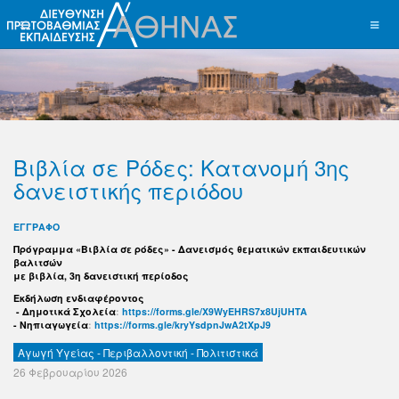
Βιβλία σε Ρόδες: Κατανομή 3ης
δανειστικής περιόδου
ΕΓΓΡΑΦΟ
Πρόγραμμα «Βιβλία σε ρόδες» - Δανεισμός θεματικών εκπαιδευτικών
βαλιτσών
με βιβλία, 3η δανειστική περίοδος
Εκδήλωση ενδιαφέροντος
- Δημοτικά Σχολεία
:
https://forms.gle/X9WyEHRS7x8UjUHTA
- Νηπιαγωγεία
:
https://forms.gle/kryYsdpnJwA2tXpJ9
Αγωγή Υγείας - Περιβαλλοντική - Πολιτιστικά
26 Φεβρουαρίου 2026