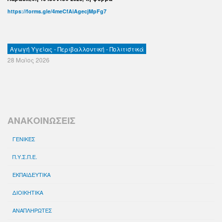
https://forms.gle/4meCfAiAgecjMpFg7
Αγωγή Υγείας - Περιβαλλοντική - Πολιτιστικά
28 Μαϊος 2026
ΑΝΑΚΟΙΝΩΣΕΙΣ
ΓΕΝΙΚΕΣ
Π.Υ.Σ.Π.Ε.
ΕΚΠΑΙΔΕΥΤΙΚΑ
ΔΙΟΙΚΗΤΙΚΑ
ΑΝΑΠΛΗΡΩΤΕΣ