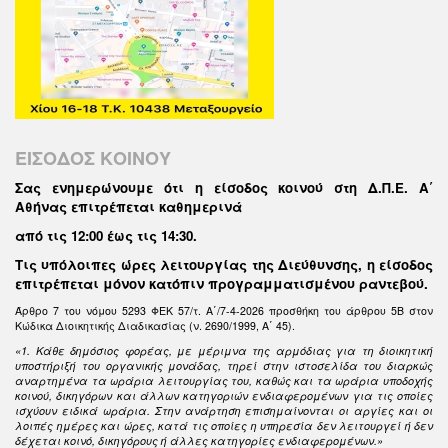
ΕΙΣΟΔΟΣ ΚΟΙΝΟΥ
Σας ενημερώνουμε ότι η είσοδος κοινού στη Δ.Π.Ε. Α΄
Αθήνας επιτρέπεται καθημερινά
από τις 12:00 έως τις 14:30
.
Τις υπόλοιπες ώρες λειτουργίας της Διεύθυνσης, η είσοδος
επιτρέπεται μόνον κατόπιν προγραμματισμένου ραντεβού.
Άρθρο 7 του νόμου 5293 ΦΕΚ 57/τ. Α΄/7-4-2026 προσθήκη του άρθρου 5Β στον
Κώδικα Διοικητικής Διαδικασίας (ν. 2690/1999, Α΄ 45).
«1. Κάθε δημόσιος φορέας, με μέριμνα της αρμόδιας για τη διοικητική
υποστήριξή του οργανικής μονάδας, τηρεί στην ιστοσελίδα του διαρκώς
αναρτημένα τα ωράρια λειτουργίας του, καθώς και τα ωράρια υποδοχής
κοινού, δικηγόρων και άλλων κατηγοριών ενδιαφερομένων για τις οποίες
ισχύουν ειδικά ωράρια. Στην ανάρτηση επισημαίνονται οι αργίες και οι
λοιπές ημέρες και ώρες, κατά τις οποίες η υπηρεσία δεν λειτουργεί ή δεν
δέχεται κοινό, δικηγόρους ή άλλες κατηγορίες ενδιαφερομένων.»