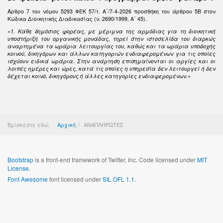
Άρθρο 7 του νόμου 5293 ΦΕΚ 57/τ. Α΄/7-4-2026 προσθήκη του άρθρου 5Β στον
Κώδικα Διοικητικής Διαδικασίας (ν. 2690/1999, Α΄ 45).
«1. Κάθε δημόσιος φορέας, με μέριμνα της αρμόδιας για τη διοικητική
υποστήριξή του οργανικής μονάδας, τηρεί στην ιστοσελίδα του διαρκώς
αναρτημένα τα ωράρια λειτουργίας του, καθώς και τα ωράρια υποδοχής
κοινού, δικηγόρων και άλλων κατηγοριών ενδιαφερομένων για τις οποίες
ισχύουν ειδικά ωράρια. Στην ανάρτηση επισημαίνονται οι αργίες και οι
λοιπές ημέρες και ώρες, κατά τις οποίες η υπηρεσία δεν λειτουργεί ή δεν
δέχεται κοινό, δικηγόρους ή άλλες κατηγορίες ενδιαφερομένων.»
Βρίσκεστε εδώ:
Αρχική
ΑΝΑΠΛΗΡΩΤΕΣ
Bootstrap
is a front-end framework of Twitter, Inc. Code licensed under
MIT
License.
Font Awesome
font licensed under
SIL OFL 1.1
.