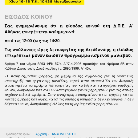
ΕΙΣΟΔΟΣ ΚΟΙΝΟΥ
Σας ενημερώνουμε ότι η είσοδος κοινού στη Δ.Π.Ε. Α΄
Αθήνας επιτρέπεται καθημερινά
από τις 12:00 έως τις 14:30
.
Τις υπόλοιπες ώρες λειτουργίας της Διεύθυνσης, η είσοδος
επιτρέπεται μόνον κατόπιν προγραμματισμένου ραντεβού.
Άρθρο 7 του νόμου 5293 ΦΕΚ 57/τ. Α΄/7-4-2026 προσθήκη του άρθρου 5Β στον
Κώδικα Διοικητικής Διαδικασίας (ν. 2690/1999, Α΄ 45).
«1. Κάθε δημόσιος φορέας, με μέριμνα της αρμόδιας για τη διοικητική
υποστήριξή του οργανικής μονάδας, τηρεί στην ιστοσελίδα του διαρκώς
αναρτημένα τα ωράρια λειτουργίας του, καθώς και τα ωράρια υποδοχής
κοινού, δικηγόρων και άλλων κατηγοριών ενδιαφερομένων για τις οποίες
ισχύουν ειδικά ωράρια. Στην ανάρτηση επισημαίνονται οι αργίες και οι
λοιπές ημέρες και ώρες, κατά τις οποίες η υπηρεσία δεν λειτουργεί ή δεν
δέχεται κοινό, δικηγόρους ή άλλες κατηγορίες ενδιαφερομένων.»
Βρίσκεστε εδώ:
Αρχική
ΑΝΑΠΛΗΡΩΤΕΣ