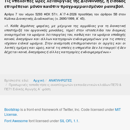
Τις υπόλοιπες ώρες λειτουργίας της Διεύθυνσης, η είσοδος
επιτρέπεται μόνον κατόπιν προγραμματισμένου ραντεβού.
Άρθρο 7 του νόμου 5293 ΦΕΚ 57/τ. Α΄/7-4-2026 προσθήκη του άρθρου 5Β στον
Κώδικα Διοικητικής Διαδικασίας (ν. 2690/1999, Α΄ 45).
«1. Κάθε δημόσιος φορέας, με μέριμνα της αρμόδιας για τη διοικητική
υποστήριξή του οργανικής μονάδας, τηρεί στην ιστοσελίδα του διαρκώς
αναρτημένα τα ωράρια λειτουργίας του, καθώς και τα ωράρια υποδοχής
κοινού, δικηγόρων και άλλων κατηγοριών ενδιαφερομένων για τις οποίες
ισχύουν ειδικά ωράρια. Στην ανάρτηση επισημαίνονται οι αργίες και οι
λοιπές ημέρες και ώρες, κατά τις οποίες η υπηρεσία δεν λειτουργεί ή δεν
δέχεται κοινό, δικηγόρους ή άλλες κατηγορίες ενδιαφερομένων.»
Βρίσκεστε εδώ:
Αρχική
ΑΝΑΠΛΗΡΩΤΕΣ
Προσωρινές τοποθετήσεις αναπληρωτών εκπαιδευτικών κλάδων ΠΕ70 &
ΠΕ71 Ειδικής Αγωγής Α΄ φάση
Bootstrap
is a front-end framework of Twitter, Inc. Code licensed under
MIT
License.
Font Awesome
font licensed under
SIL OFL 1.1
.