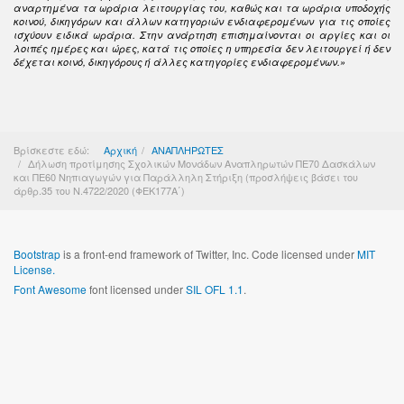
αναρτημένα τα ωράρια λειτουργίας του, καθώς και τα ωράρια υποδοχής
κοινού, δικηγόρων και άλλων κατηγοριών ενδιαφερομένων για τις οποίες
ισχύουν ειδικά ωράρια. Στην ανάρτηση επισημαίνονται οι αργίες και οι
λοιπές ημέρες και ώρες, κατά τις οποίες η υπηρεσία δεν λειτουργεί ή δεν
δέχεται κοινό, δικηγόρους ή άλλες κατηγορίες ενδιαφερομένων.»
Βρίσκεστε εδώ:
Αρχική
ΑΝΑΠΛΗΡΩΤΕΣ
Δήλωση προτίμησης Σχολικών Μονάδων Αναπληρωτών ΠΕ70 Δασκάλων
και ΠΕ60 Νηπιαγωγών για Παράλληλη Στήριξη (προσλήψεις βάσει του
άρθρ.35 του Ν.4722/2020 (ΦΕΚ177Α΄)
Bootstrap
is a front-end framework of Twitter, Inc. Code licensed under
MIT
License.
Font Awesome
font licensed under
SIL OFL 1.1
.