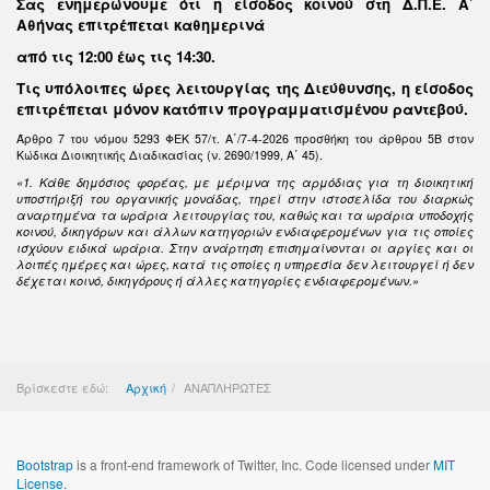
Σας ενημερώνουμε ότι η είσοδος κοινού στη Δ.Π.Ε. Α΄
Αθήνας επιτρέπεται καθημερινά
από τις 12:00 έως τις 14:30
.
Τις υπόλοιπες ώρες λειτουργίας της Διεύθυνσης, η είσοδος
επιτρέπεται μόνον κατόπιν προγραμματισμένου ραντεβού.
Άρθρο 7 του νόμου 5293 ΦΕΚ 57/τ. Α΄/7-4-2026 προσθήκη του άρθρου 5Β στον
Κώδικα Διοικητικής Διαδικασίας (ν. 2690/1999, Α΄ 45).
«1. Κάθε δημόσιος φορέας, με μέριμνα της αρμόδιας για τη διοικητική
υποστήριξή του οργανικής μονάδας, τηρεί στην ιστοσελίδα του διαρκώς
αναρτημένα τα ωράρια λειτουργίας του, καθώς και τα ωράρια υποδοχής
κοινού, δικηγόρων και άλλων κατηγοριών ενδιαφερομένων για τις οποίες
ισχύουν ειδικά ωράρια. Στην ανάρτηση επισημαίνονται οι αργίες και οι
λοιπές ημέρες και ώρες, κατά τις οποίες η υπηρεσία δεν λειτουργεί ή δεν
δέχεται κοινό, δικηγόρους ή άλλες κατηγορίες ενδιαφερομένων.»
Βρίσκεστε εδώ:
Αρχική
ΑΝΑΠΛΗΡΩΤΕΣ
Bootstrap
is a front-end framework of Twitter, Inc. Code licensed under
MIT
License.