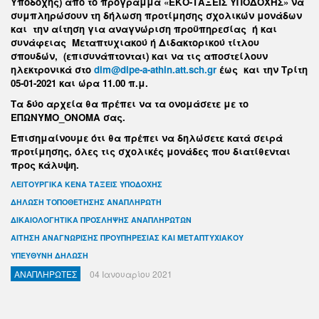
Υποδοχής) από το πρόγραμμα «ΕΚΟ-ΤΑΞΕΙΣ ΥΠΟΔΟΧΗΣ» να
συμπληρώσουν τη δήλωση προτίμησης σχολικών μονάδων
και την αίτηση για αναγνώριση προϋπηρεσίας ή και
συνάφειας Μεταπτυχιακού ή Διδακτορικού τίτλου
σπουδών, (επισυνάπτονται) και να τις αποστείλουν
ηλεκτρονικά στο
dim@dipe-a-athin.att.sch.gr
έως και την Τρίτη
05-01-2021 και ώρα 11.00 π.μ.
Τα δύο αρχεία θα πρέπει να τα ονομάσετε με το
ΕΠΩΝΥΜΟ_ΟΝΟΜΑ σας.
Επισημαίνουμε ότι θα πρέπει να δηλώσετε κατά σειρά
προτίμησης, όλες τις σχολικές μονάδες που διατίθενται
προς κάλυψη.
ΛΕΙΤΟΥΡΓΙΚΑ ΚΕΝΑ ΤΑΞΕΙΣ ΥΠΟΔΟΧΗΣ
ΔΗΛΩΣΗ ΤΟΠΟΘΕΤΗΣΗΣ ΑΝΑΠΛΗΡΩΤΗ
ΔΙΚΑΙΟΛΟΓΗΤΙΚΑ ΠΡΟΣΛΗΨΗΣ ΑΝΑΠΛΗΡΩΤΩΝ
ΑΙΤΗΣΗ ΑΝΑΓΝΩΡΙΣΗΣ ΠΡΟΥΠΗΡΕΣΙΑΣ ΚΑΙ ΜΕΤΑΠΤΥΧΙΑΚΟΥ
ΥΠΕΥΘΥΝΗ ΔΗΛΩΣΗ
ΑΝΑΠΛΗΡΩΤΕΣ
04 Ιανουαρίου 2021