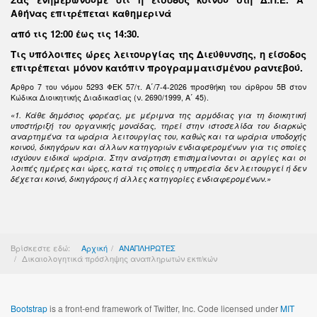
Αθήνας επιτρέπεται καθημερινά
από τις 12:00 έως τις 14:30
.
Τις υπόλοιπες ώρες λειτουργίας της Διεύθυνσης, η είσοδος
επιτρέπεται μόνον κατόπιν προγραμματισμένου ραντεβού.
Άρθρο 7 του νόμου 5293 ΦΕΚ 57/τ. Α΄/7-4-2026 προσθήκη του άρθρου 5Β στον
Κώδικα Διοικητικής Διαδικασίας (ν. 2690/1999, Α΄ 45).
«1. Κάθε δημόσιος φορέας, με μέριμνα της αρμόδιας για τη διοικητική
υποστήριξή του οργανικής μονάδας, τηρεί στην ιστοσελίδα του διαρκώς
αναρτημένα τα ωράρια λειτουργίας του, καθώς και τα ωράρια υποδοχής
κοινού, δικηγόρων και άλλων κατηγοριών ενδιαφερομένων για τις οποίες
ισχύουν ειδικά ωράρια. Στην ανάρτηση επισημαίνονται οι αργίες και οι
λοιπές ημέρες και ώρες, κατά τις οποίες η υπηρεσία δεν λειτουργεί ή δεν
δέχεται κοινό, δικηγόρους ή άλλες κατηγορίες ενδιαφερομένων.»
Βρίσκεστε εδώ:
Αρχική
ΑΝΑΠΛΗΡΩΤΕΣ
Δικαιολογητικά πρόσληψης αναπληρωτών εκπ/κών
Bootstrap
is a front-end framework of Twitter, Inc. Code licensed under
MIT