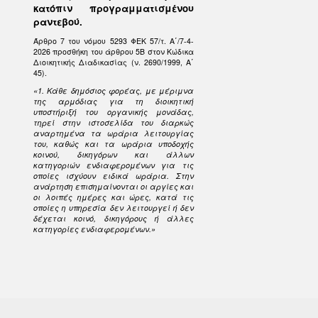
κατόπιν προγραμματισμένου
ραντεβού.
Άρθρο 7 του νόμου 5293 ΦΕΚ 57/τ. Α΄/7-4-
2026 προσθήκη του άρθρου 5Β στον Κώδικα
Διοικητικής Διαδικασίας (ν. 2690/1999, Α΄
45).
«1. Κάθε δημόσιος φορέας, με μέριμνα
της αρμόδιας για τη διοικητική
υποστήριξή του οργανικής μονάδας,
τηρεί στην ιστοσελίδα του διαρκώς
αναρτημένα τα ωράρια λειτουργίας
του, καθώς και τα ωράρια υποδοχής
κοινού, δικηγόρων και άλλων
κατηγοριών ενδιαφερομένων για τις
οποίες ισχύουν ειδικά ωράρια. Στην
ανάρτηση επισημαίνονται οι αργίες και
οι λοιπές ημέρες και ώρες, κατά τις
οποίες η υπηρεσία δεν λειτουργεί ή δεν
δέχεται κοινό, δικηγόρους ή άλλες
κατηγορίες ενδιαφερομένων.»