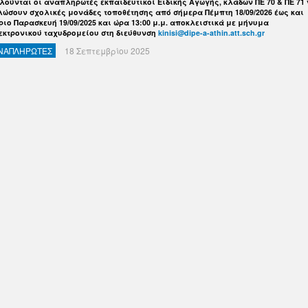
λούνται οι αναπληρωτές εκπαιδευτικοί Ειδικής Αγωγής, κλάδων ΠΕ 70 & ΠΕ 71
λώσουν σχολικές μονάδες τοποθέτησης από σήμερα Πέμπτη 18/09/2026 έως και
ριο Παρασκευή 19/09/2025 και ώρα 13:00 μ.μ. αποκλειστικά με μήνυμα
εκτρονικού ταχυδρομείου στη διεύθυνση
kinisi@dipe-a-athin.att.sch.gr
ΝΑΠΛΗΡΩΤΕΣ
18 Σεπτεμβρίου 2025