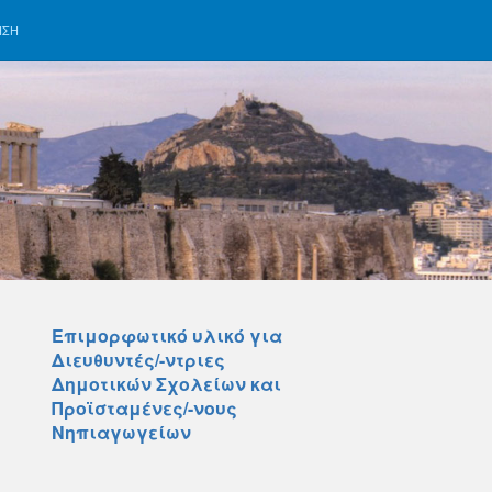
ΗΣΗ
Επιμορφωτικό υλικό για
Διευθυντές/-ντριες
Δημοτικών Σχολείων και
Προϊσταμένες/-νους
Νηπιαγωγείων