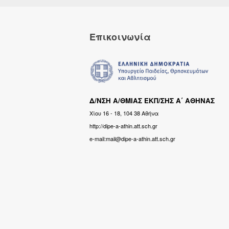
Επικοινωνία
Δ/ΝΣΗ Α/ΘΜΙΑΣ ΕΚΠ/ΣΗΣ Α΄ ΑΘΗΝΑΣ
Χίου 16 - 18, 104 38 Αθήνα
http://dipe-a-athin.att.sch.gr
e-mail:mail@dipe-a-athin.att.sch.gr