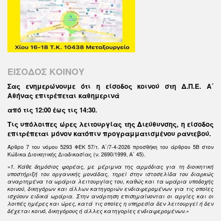
ΕΙΣΟΔΟΣ ΚΟΙΝΟΥ
Σας ενημερώνουμε ότι η είσοδος κοινού στη Δ.Π.Ε. Α΄
Αθήνας επιτρέπεται καθημερινά
από τις 12:00 έως τις 14:30
.
Τις υπόλοιπες ώρες λειτουργίας της Διεύθυνσης, η είσοδος
επιτρέπεται μόνον κατόπιν προγραμματισμένου ραντεβού.
Άρθρο 7 του νόμου 5293 ΦΕΚ 57/τ. Α΄/7-4-2026 προσθήκη του άρθρου 5Β στον
Κώδικα Διοικητικής Διαδικασίας (ν. 2690/1999, Α΄ 45).
«1. Κάθε δημόσιος φορέας, με μέριμνα της αρμόδιας για τη διοικητική
υποστήριξή του οργανικής μονάδας, τηρεί στην ιστοσελίδα του διαρκώς
αναρτημένα τα ωράρια λειτουργίας του, καθώς και τα ωράρια υποδοχής
κοινού, δικηγόρων και άλλων κατηγοριών ενδιαφερομένων για τις οποίες
ισχύουν ειδικά ωράρια. Στην ανάρτηση επισημαίνονται οι αργίες και οι
λοιπές ημέρες και ώρες, κατά τις οποίες η υπηρεσία δεν λειτουργεί ή δεν
δέχεται κοινό, δικηγόρους ή άλλες κατηγορίες ενδιαφερομένων.»