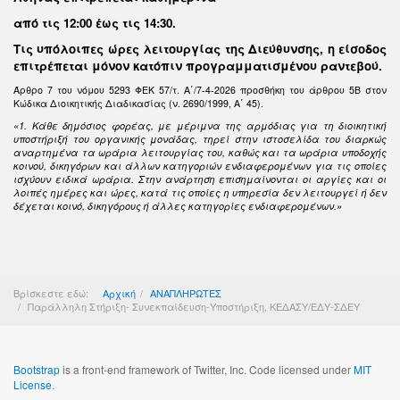
από τις 12:00 έως τις 14:30
.
Τις υπόλοιπες ώρες λειτουργίας της Διεύθυνσης, η είσοδος
επιτρέπεται μόνον κατόπιν προγραμματισμένου ραντεβού.
Άρθρο 7 του νόμου 5293 ΦΕΚ 57/τ. Α΄/7-4-2026 προσθήκη του άρθρου 5Β στον
Κώδικα Διοικητικής Διαδικασίας (ν. 2690/1999, Α΄ 45).
«1. Κάθε δημόσιος φορέας, με μέριμνα της αρμόδιας για τη διοικητική
υποστήριξή του οργανικής μονάδας, τηρεί στην ιστοσελίδα του διαρκώς
αναρτημένα τα ωράρια λειτουργίας του, καθώς και τα ωράρια υποδοχής
κοινού, δικηγόρων και άλλων κατηγοριών ενδιαφερομένων για τις οποίες
ισχύουν ειδικά ωράρια. Στην ανάρτηση επισημαίνονται οι αργίες και οι
λοιπές ημέρες και ώρες, κατά τις οποίες η υπηρεσία δεν λειτουργεί ή δεν
δέχεται κοινό, δικηγόρους ή άλλες κατηγορίες ενδιαφερομένων.»
Βρίσκεστε εδώ:
Αρχική
ΑΝΑΠΛΗΡΩΤΕΣ
Παράλληλη Στήριξη- Συνεκπαίδευση-Υποστήριξη, ΚΕΔΑΣΥ/ΕΔΥ-ΣΔΕΥ
Bootstrap
is a front-end framework of Twitter, Inc. Code licensed under
MIT
License.