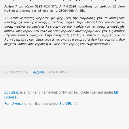
Άρθρο 7 του νόμου 5293 ΦΕΚ 57/τ. Α΄/7-4-2026 προσθήκη του άρθρου 5Β στον
Κώδικα Διοικητικής Διαδικασίας (ν. 2690/1999, Α΄ 45).
«1. Κάθε δημόσιος φορέας, με μέριμνα της αρμόδιας για τη διοικητική
υποστήριξή του οργανικής μονάδας, τηρεί στην ιστοσελίδα του διαρκώς
αναρτημένα τα ωράρια λειτουργίας του, καθώς και τα ωράρια υποδοχής
κοινού, δικηγόρων και άλλων κατηγοριών ενδιαφερομένων για τις οποίες
ισχύουν ειδικά ωράρια. Στην ανάρτηση επισημαίνονται οι αργίες και οι
λοιπές ημέρες και ώρες, κατά τις οποίες η υπηρεσία δεν λειτουργεί ή δεν
δέχεται κοινό, δικηγόρους ή άλλες κατηγορίες ενδιαφερομένων.»
Βρίσκεστε εδώ:
Αρχική
ΑΝΑΠΛΗΡΩΤΕΣ
Bootstrap
is a front-end framework of Twitter, Inc. Code licensed under
MIT
License.
Font Awesome
font licensed under
SIL OFL 1.1
.