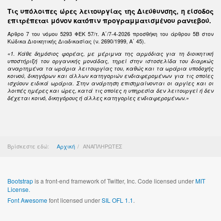
Τις υπόλοιπες ώρες λειτουργίας της Διεύθυνσης, η είσοδος
επιτρέπεται μόνον κατόπιν προγραμματισμένου ραντεβού.
Άρθρο 7 του νόμου 5293 ΦΕΚ 57/τ. Α΄/7-4-2026 προσθήκη του άρθρου 5Β στον
Κώδικα Διοικητικής Διαδικασίας (ν. 2690/1999, Α΄ 45).
«1. Κάθε δημόσιος φορέας, με μέριμνα της αρμόδιας για τη διοικητική
υποστήριξή του οργανικής μονάδας, τηρεί στην ιστοσελίδα του διαρκώς
αναρτημένα τα ωράρια λειτουργίας του, καθώς και τα ωράρια υποδοχής
κοινού, δικηγόρων και άλλων κατηγοριών ενδιαφερομένων για τις οποίες
ισχύουν ειδικά ωράρια. Στην ανάρτηση επισημαίνονται οι αργίες και οι
λοιπές ημέρες και ώρες, κατά τις οποίες η υπηρεσία δεν λειτουργεί ή δεν
δέχεται κοινό, δικηγόρους ή άλλες κατηγορίες ενδιαφερομένων.»
Βρίσκεστε εδώ:
Αρχική
ΑΝΑΠΛΗΡΩΤΕΣ
Bootstrap
is a front-end framework of Twitter, Inc. Code licensed under
MIT
License.
Font Awesome
font licensed under
SIL OFL 1.1
.