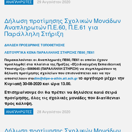
ΑΝΑΠΛΗΡΩΤΕΣ
29 Αυγούστου 2020
Δήλωση προτίμησης Σχολικών Μονάδων
Αναπληρωτών Π.Ε.60, Π.Ε.61 για
Παράλληλη Στήριξη
ΔΗΛΩΣΗ ΠΡΟΣΩΡΙΝΗΣ ΤΟΠΟΘΕΤΗΣΗΣ
ΛΕΙΤΟΥΡΓΙΚΑ ΚΕΝΑ ΠΑΡΑΛΛΗΛΗΣ ΣΤΗΡΙΞΗΣ ΠΕ60_ΠΕ61
Παρακαλούνται οι Αναπληρωτές ΠΕ60, ΠΕ61 οι οποίοι έχουν
προσληφθεί στα πλαίσια της Πράξης «Εξειδικευμένη Εκπαιδευτική
Υποστήριξη»-5069645 (ΠΑΡΑΛΛΗΛΗ ΣΤΗΡΙΞΗ) να συμπληρώσουν τη
δήλωση προτίμησης σχολείων που επισυνάπτεται και να την
το αργότερο μέχρι την
αποστείλουν στο
dim@dipe-a-athin.att.sch.gr
Κυριακή 30-08-2020 και ώρα 13.00.
Επισημαίνουμε ότι θα πρέπει να δηλώσετε κατά σειρά
προτίμησης, όλες τις σχολικές μονάδες που διατίθενται
προς κάλυψη.
ΑΝΑΠΛΗΡΩΤΕΣ
28 Αυγούστου 2020
Δήλωση προτίμησης Σχολικών Μονάδων