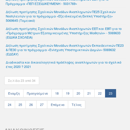
Πρόγραμμα «ΠΕΠ ΕΞΕΙΔΙΚΕΥΜΕΝΗ - 5031769»
Δήλωση προτίμησης Σχολικών Μονάδων Αναπληρωτών ΠΕ25 Σχολικών
Νοσηλευτών για το πρόγραμμα «Εξειδικευμένη Eκπ/κή Υποστήριξη»
5069645 (Τομεακό)
Δήλωση προτίμησης Σχολικών Μονάδων Αναπληρωτών ΕΕΠ και ΕΒΠ για το
«Πρόγραμμα Μέτρων Εξατομικευμένης Υποστήριξης Μαθητών» - 5069633
(ΕΙΔΙΚΑ ΣΧΟΛΕΙΑ)
Δήλωση προτίμησης Σχολικών Μονάδων Αναπληρωτών Εκπαιδευτικών ΠΕ23
& ΠΕ30 για το πρόγραμμα «Ενίσχυση Υποστηρικτικών Δομών»-5069632
(ΕΔΕΑΥ)
Διαδικασία και δικαιολογητικά πρόσληψης αναπληρωτών για το σχολικό
έτος 2020 ? 2021
Σελίδα 23 από 34
Έναρξη
Προηγούμενο
18
19
20
21
22
23
24
25
26
27
Επόμενο
Τέλος