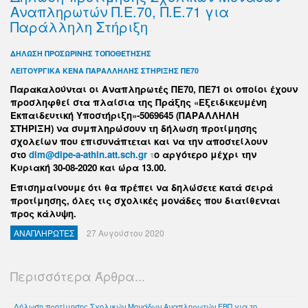
Αναπληρωτών Π.Ε.70, Π.Ε.71 για
Παράλληλη Στήριξη
ΔΗΛΩΣΗ ΠΡΟΣΩΡΙΝΗΣ ΤΟΠΟΘΕΤΗΣΗΣ
ΛΕΙΤΟΥΡΓΙΚΑ ΚΕΝΑ ΠΑΡΑΛΛΗΛΗΣ ΣΤΗΡΙΞΗΣ ΠΕ70
Παρακαλούνται οι Αναπληρωτές ΠΕ70, ΠΕ71 οι οποίοι έχουν
προσληφθεί στα πλαίσια της Πράξης «Εξειδικευμένη
Εκπαιδευτική Υποστήριξη»-5069645 (ΠΑΡΑΛΛΗΛΗ
ΣΤΗΡΙΞΗ) να συμπληρώσουν τη δήλωση προτίμησης
σχολείων που επισυνάπτεται και να την αποστείλουν
στο
dim@dipe-a-athin.att.sch.gr
τ
ο αργότερο μέχρι την
Κυριακή 30-08-2020 και ώρα 13.00.
Επισημαίνουμε ότι θα πρέπει να δηλώσετε κατά σειρά
προτίμησης, όλες τις σχολικές μονάδες που διατίθενται
προς κάλυψη.
ΑΝΑΠΛΗΡΩΤΕΣ
27 Αυγούστου 2020
Περισσότερα Άρθρα...
Δήλωση προτίμησης Σχολικών Μονάδων Αναπληρωτών ΕΒΠ για το