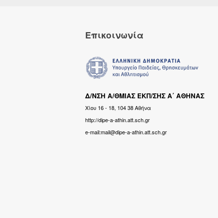
Επικοινωνία
Δ/ΝΣΗ Α/ΘΜΙΑΣ ΕΚΠ/ΣΗΣ Α΄ ΑΘΗΝΑΣ
Χίου 16 - 18, 104 38 Αθήνα
http://dipe-a-athin.att.sch.gr
e-mail:mail@dipe-a-athin.att.sch.gr