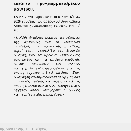
κατόπιν προγραμματισμένου
ραντεβού.
Άρθρο 7 του νόμου 5293 ΦΕΚ 57/τ. Α΄/7-4-
2026 προσθήκη του άρθρου 5Β στον Κώδικα
Διοικητικής Διαδικασίας (ν. 2690/1999, Α΄
45).
«1. Κάθε δημόσιος φορέας, με μέριμνα
της αρμόδιας για τη διοικητική
υποστήριξή του οργανικής μονάδας,
τηρεί στην ιστοσελίδα του διαρκώς
αναρτημένα τα ωράρια λειτουργίας
του, καθώς και τα ωράρια υποδοχής
κοινού, δικηγόρων και άλλων
κατηγοριών ενδιαφερομένων για τις
οποίες ισχύουν ειδικά ωράρια. Στην
ανάρτηση επισημαίνονται οι αργίες και
οι λοιπές ημέρες και ώρες, κατά τις
οποίες η υπηρεσία δεν λειτουργεί ή δεν
δέχεται κοινό, δικηγόρους ή άλλες
κατηγορίες ενδιαφερομένων.»
ης Διεύθυνσης Π.Ε. Α΄ Αθήνας