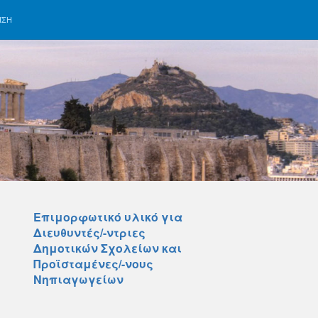
ΗΣΗ
Επιμορφωτικό υλικό για
Διευθυντές/-ντριες
Δημοτικών Σχολείων και
Προϊσταμένες/-νους
Νηπιαγωγείων