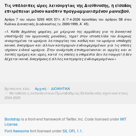
Τις υπόλοιπες ώρες λειτουργίας της Διεύθυνσης, η είσοδος
επιτρέπεται μόνον κατόπιν προγραμματισμένου ραντεβού.
Άρθρο 7 του νόμου 5293 ΦΕΚ 57/τ. Α΄/7-4-2026 προσθήκη του άρθρου 5Β στον
Κώδικα Διοικητικής Διαδικασίας (ν. 2690/1999, Α΄ 45).
«1. Κάθε δημόσιος φορέας, με μέριμνα της αρμόδιας για τη διοικητική
υποστήριξή του οργανικής μονάδας, τηρεί στην ιστοσελίδα του διαρκώς
αναρτημένα τα ωράρια λειτουργίας του, καθώς και τα ωράρια υποδοχής
κοινού, δικηγόρων και άλλων κατηγοριών ενδιαφερομένων για τις οποίες
ισχύουν ειδικά ωράρια. Στην ανάρτηση επισημαίνονται οι αργίες και οι
λοιπές ημέρες και ώρες, κατά τις οποίες η υπηρεσία δεν λειτουργεί ή δεν
δέχεται κοινό, δικηγόρους ή άλλες κατηγορίες ενδιαφερομένων.»
Βρίσκεστε εδώ:
Αρχική
ΔΙΟΙΚΗΤΙΚΑ
Μεταθέσεις εκπαιδευτικών Πρωτοβάθμιας Εκπαίδευσης σχολικού έτους
2024-2025
Bootstrap
is a front-end framework of Twitter, Inc. Code licensed under
MIT
License.
Font Awesome
font licensed under
SIL OFL 1.1
.