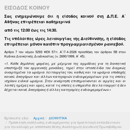
ΕΙΣΟΔΟΣ ΚΟΙΝΟΥ
Σας ενημερώνουμε ότι η είσοδος κοινού στη Δ.Π.Ε. Α΄
Αθήνας επιτρέπεται καθημερινά
από τις 12:00 έως τις 14:30
.
Τις υπόλοιπες ώρες λειτουργίας της Διεύθυνσης, η είσοδος
επιτρέπεται μόνον κατόπιν προγραμματισμένου ραντεβού.
Άρθρο 7 του νόμου 5293 ΦΕΚ 57/τ. Α΄/7-4-2026 προσθήκη του άρθρου 5Β στον
Κώδικα Διοικητικής Διαδικασίας (ν. 2690/1999, Α΄ 45).
«1. Κάθε δημόσιος φορέας, με μέριμνα της αρμόδιας για τη διοικητική
υποστήριξή του οργανικής μονάδας, τηρεί στην ιστοσελίδα του διαρκώς
αναρτημένα τα ωράρια λειτουργίας του, καθώς και τα ωράρια υποδοχής
κοινού, δικηγόρων και άλλων κατηγοριών ενδιαφερομένων για τις οποίες
ισχύουν ειδικά ωράρια. Στην ανάρτηση επισημαίνονται οι αργίες και οι
λοιπές ημέρες και ώρες, κατά τις οποίες η υπηρεσία δεν λειτουργεί ή δεν
δέχεται κοινό, δικηγόρους ή άλλες κατηγορίες ενδιαφερομένων.»
Βρίσκεστε εδώ:
Αρχική
ΔΙΟΙΚΗΤΙΚΑ
Πρόσκληση εκδήλωσης ενδιαφέροντος για προεπιλογή εκπαιδευτικών
για την κάλυψη με απόσπαση θέσης Αναπληρωτή Διευθυντή Πρωτοβάθμιου