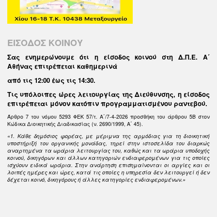
ΕΙΣΟΔΟΣ ΚΟΙΝΟΥ
Σας ενημερώνουμε ότι η είσοδος κοινού στη Δ.Π.Ε. Α΄
Αθήνας επιτρέπεται καθημερινά
από τις 12:00 έως τις 14:30
.
Τις υπόλοιπες ώρες λειτουργίας της Διεύθυνσης, η είσοδος
επιτρέπεται μόνον κατόπιν προγραμματισμένου ραντεβού.
Άρθρο 7 του νόμου 5293 ΦΕΚ 57/τ. Α΄/7-4-2026 προσθήκη του άρθρου 5Β στον
Κώδικα Διοικητικής Διαδικασίας (ν. 2690/1999, Α΄ 45).
«1. Κάθε δημόσιος φορέας, με μέριμνα της αρμόδιας για τη διοικητική
υποστήριξή του οργανικής μονάδας, τηρεί στην ιστοσελίδα του διαρκώς
αναρτημένα τα ωράρια λειτουργίας του, καθώς και τα ωράρια υποδοχής
κοινού, δικηγόρων και άλλων κατηγοριών ενδιαφερομένων για τις οποίες
ισχύουν ειδικά ωράρια. Στην ανάρτηση επισημαίνονται οι αργίες και οι
λοιπές ημέρες και ώρες, κατά τις οποίες η υπηρεσία δεν λειτουργεί ή δεν
δέχεται κοινό, δικηγόρους ή άλλες κατηγορίες ενδιαφερομένων.»