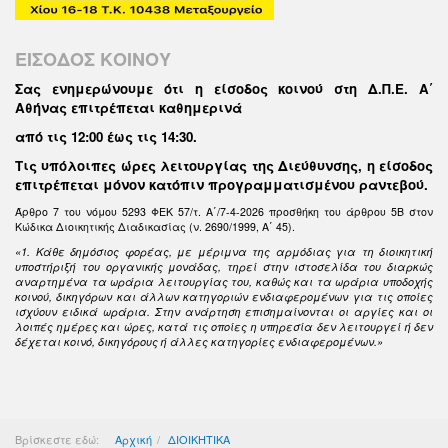
ΕΙΣΟΔΟΣ ΚΟΙΝΟΥ
Σας ενημερώνουμε ότι η είσοδος κοινού στη Δ.Π.Ε. Α΄
Αθήνας επιτρέπεται καθημερινά
από τις 12:00 έως τις 14:30
.
Τις υπόλοιπες ώρες λειτουργίας της Διεύθυνσης, η είσοδος
επιτρέπεται μόνον κατόπιν προγραμματισμένου ραντεβού.
Άρθρο 7 του νόμου 5293 ΦΕΚ 57/τ. Α΄/7-4-2026 προσθήκη του άρθρου 5Β στον
Κώδικα Διοικητικής Διαδικασίας (ν. 2690/1999, Α΄ 45).
«1. Κάθε δημόσιος φορέας, με μέριμνα της αρμόδιας για τη διοικητική
υποστήριξή του οργανικής μονάδας, τηρεί στην ιστοσελίδα του διαρκώς
αναρτημένα τα ωράρια λειτουργίας του, καθώς και τα ωράρια υποδοχής
κοινού, δικηγόρων και άλλων κατηγοριών ενδιαφερομένων για τις οποίες
ισχύουν ειδικά ωράρια. Στην ανάρτηση επισημαίνονται οι αργίες και οι
λοιπές ημέρες και ώρες, κατά τις οποίες η υπηρεσία δεν λειτουργεί ή δεν
δέχεται κοινό, δικηγόρους ή άλλες κατηγορίες ενδιαφερομένων.»
Βρίσκεστε εδώ:
Αρχική
ΔΙΟΙΚΗΤΙΚΑ