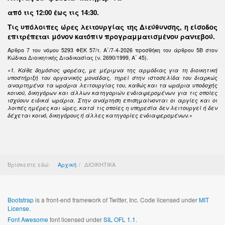
από τις 12:00 έως τις 14:30
.
Τις υπόλοιπες ώρες λειτουργίας της Διεύθυνσης, η είσοδος
επιτρέπεται μόνον κατόπιν προγραμματισμένου ραντεβού.
Άρθρο 7 του νόμου 5293 ΦΕΚ 57/τ. Α΄/7-4-2026 προσθήκη του άρθρου 5Β στον
Κώδικα Διοικητικής Διαδικασίας (ν. 2690/1999, Α΄ 45).
«1. Κάθε δημόσιος φορέας, με μέριμνα της αρμόδιας για τη διοικητική
υποστήριξή του οργανικής μονάδας, τηρεί στην ιστοσελίδα του διαρκώς
αναρτημένα τα ωράρια λειτουργίας του, καθώς και τα ωράρια υποδοχής
κοινού, δικηγόρων και άλλων κατηγοριών ενδιαφερομένων για τις οποίες
ισχύουν ειδικά ωράρια. Στην ανάρτηση επισημαίνονται οι αργίες και οι
λοιπές ημέρες και ώρες, κατά τις οποίες η υπηρεσία δεν λειτουργεί ή δεν
δέχεται κοινό, δικηγόρους ή άλλες κατηγορίες ενδιαφερομένων.»
Βρίσκεστε εδώ:
Αρχική
ΔΙΟΙΚΗΤΙΚΑ
Bootstrap
is a front-end framework of Twitter, Inc. Code licensed under
MIT
License.
Font Awesome
font licensed under
SIL OFL 1.1
.