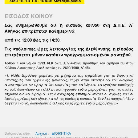
ΕΙΣΟΔΟΣ ΚΟΙΝΟΥ
Σας ενημερώνουμε ότι η είσοδος κοινού στη Δ.Π.Ε. Α΄
Αθήνας επιτρέπεται καθημερινά
από τις 12:00 έως τις 14:30
.
Τις υπόλοιπες ώρες λειτουργίας της Διεύθυνσης, η είσοδος
επιτρέπεται μόνον κατόπιν προγραμματισμένου ραντεβού.
Άρθρο 7 του νόμου 5293 ΦΕΚ 57/τ. Α΄/7-4-2026 προσθήκη του άρθρου 5Β στον
Κώδικα Διοικητικής Διαδικασίας (ν. 2690/1999, Α΄ 45).
«1. Κάθε δημόσιος φορέας, με μέριμνα της αρμόδιας για τη διοικητική
υποστήριξή του οργανικής μονάδας, τηρεί στην ιστοσελίδα του διαρκώς
αναρτημένα τα ωράρια λειτουργίας του, καθώς και τα ωράρια υποδοχής
κοινού, δικηγόρων και άλλων κατηγοριών ενδιαφερομένων για τις οποίες
ισχύουν ειδικά ωράρια. Στην ανάρτηση επισημαίνονται οι αργίες και οι
λοιπές ημέρες και ώρες, κατά τις οποίες η υπηρεσία δεν λειτουργεί ή δεν
δέχεται κοινό, δικηγόρους ή άλλες κατηγορίες ενδιαφερομένων.»
Βρίσκεστε εδώ:
Αρχική
ΔΙΟΙΚΗΤΙΚΑ
Πρόσκληση μελών Ειδικού Εκπαιδευτικού Προσωπικού (ΕΕΠ) και Ειδικού