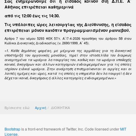
Σας ενημερώνουμε ότι η είσοδος κοινού στη Δ.Π.Ε. Α΄
Αθήνας επιτρέπεται καθημερινά
από τις 12:00 έως τις 14:30
.
Τις υπόλοιπες ώρες λειτουργίας της Διεύθυνσης, η είσοδος
επιτρέπεται μόνον κατόπιν προγραμματισμένου ραντεβού.
Άρθρο 7 του νόμου 5293 ΦΕΚ 57/τ. Α΄/7-4-2026 προσθήκη του άρθρου 5Β στον
Κώδικα Διοικητικής Διαδικασίας (ν. 2690/1999, Α΄ 45).
«1. Κάθε δημόσιος φορέας, με μέριμνα της αρμόδιας για τη διοικητική
υποστήριξή του οργανικής μονάδας, τηρεί στην ιστοσελίδα του διαρκώς
αναρτημένα τα ωράρια λειτουργίας του, καθώς και τα ωράρια υποδοχής
κοινού, δικηγόρων και άλλων κατηγοριών ενδιαφερομένων για τις οποίες
ισχύουν ειδικά ωράρια. Στην ανάρτηση επισημαίνονται οι αργίες και οι
λοιπές ημέρες και ώρες, κατά τις οποίες η υπηρεσία δεν λειτουργεί ή δεν
δέχεται κοινό, δικηγόρους ή άλλες κατηγορίες ενδιαφερομένων.»
Βρίσκεστε εδώ:
Αρχική
ΔΙΟΙΚΗΤΙΚΑ
Bootstrap
is a front-end framework of Twitter, Inc. Code licensed under
MIT
License.