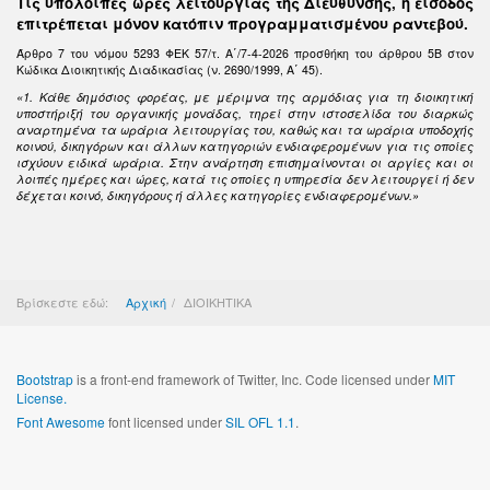
Τις υπόλοιπες ώρες λειτουργίας της Διεύθυνσης, η είσοδος
επιτρέπεται μόνον κατόπιν προγραμματισμένου ραντεβού.
Άρθρο 7 του νόμου 5293 ΦΕΚ 57/τ. Α΄/7-4-2026 προσθήκη του άρθρου 5Β στον
Κώδικα Διοικητικής Διαδικασίας (ν. 2690/1999, Α΄ 45).
«1. Κάθε δημόσιος φορέας, με μέριμνα της αρμόδιας για τη διοικητική
υποστήριξή του οργανικής μονάδας, τηρεί στην ιστοσελίδα του διαρκώς
αναρτημένα τα ωράρια λειτουργίας του, καθώς και τα ωράρια υποδοχής
κοινού, δικηγόρων και άλλων κατηγοριών ενδιαφερομένων για τις οποίες
ισχύουν ειδικά ωράρια. Στην ανάρτηση επισημαίνονται οι αργίες και οι
λοιπές ημέρες και ώρες, κατά τις οποίες η υπηρεσία δεν λειτουργεί ή δεν
δέχεται κοινό, δικηγόρους ή άλλες κατηγορίες ενδιαφερομένων.»
Βρίσκεστε εδώ:
Αρχική
ΔΙΟΙΚΗΤΙΚΑ
Bootstrap
is a front-end framework of Twitter, Inc. Code licensed under
MIT
License.
Font Awesome
font licensed under
SIL OFL 1.1
.