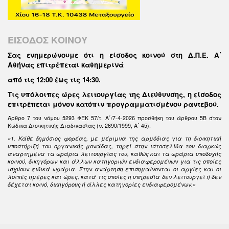
ΕΙΣΟΔΟΣ ΚΟΙΝΟΥ
Σας ενημερώνουμε ότι η είσοδος κοινού στη Δ.Π.Ε. Α΄
Αθήνας επιτρέπεται καθημερινά
από τις 12:00 έως τις 14:30
.
Τις υπόλοιπες ώρες λειτουργίας της Διεύθυνσης, η είσοδος
επιτρέπεται μόνον κατόπιν προγραμματισμένου ραντεβού.
Άρθρο 7 του νόμου 5293 ΦΕΚ 57/τ. Α΄/7-4-2026 προσθήκη του άρθρου 5Β στον
Κώδικα Διοικητικής Διαδικασίας (ν. 2690/1999, Α΄ 45).
«1. Κάθε δημόσιος φορέας, με μέριμνα της αρμόδιας για τη διοικητική
υποστήριξή του οργανικής μονάδας, τηρεί στην ιστοσελίδα του διαρκώς
αναρτημένα τα ωράρια λειτουργίας του, καθώς και τα ωράρια υποδοχής
κοινού, δικηγόρων και άλλων κατηγοριών ενδιαφερομένων για τις οποίες
ισχύουν ειδικά ωράρια. Στην ανάρτηση επισημαίνονται οι αργίες και οι
λοιπές ημέρες και ώρες, κατά τις οποίες η υπηρεσία δεν λειτουργεί ή δεν
δέχεται κοινό, δικηγόρους ή άλλες κατηγορίες ενδιαφερομένων.»