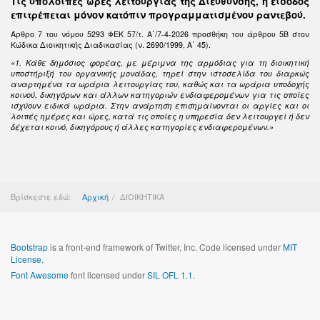
Τις υπόλοιπες ώρες λειτουργίας της Διεύθυνσης, η είσοδος
επιτρέπεται μόνον κατόπιν προγραμματισμένου ραντεβού.
Άρθρο 7 του νόμου 5293 ΦΕΚ 57/τ. Α΄/7-4-2026 προσθήκη του άρθρου 5Β στον
Κώδικα Διοικητικής Διαδικασίας (ν. 2690/1999, Α΄ 45).
«1. Κάθε δημόσιος φορέας, με μέριμνα της αρμόδιας για τη διοικητική
υποστήριξή του οργανικής μονάδας, τηρεί στην ιστοσελίδα του διαρκώς
αναρτημένα τα ωράρια λειτουργίας του, καθώς και τα ωράρια υποδοχής
κοινού, δικηγόρων και άλλων κατηγοριών ενδιαφερομένων για τις οποίες
ισχύουν ειδικά ωράρια. Στην ανάρτηση επισημαίνονται οι αργίες και οι
λοιπές ημέρες και ώρες, κατά τις οποίες η υπηρεσία δεν λειτουργεί ή δεν
δέχεται κοινό, δικηγόρους ή άλλες κατηγορίες ενδιαφερομένων.»
Βρίσκεστε εδώ:
Αρχική
ΔΙΟΙΚΗΤΙΚΑ
Bootstrap
is a front-end framework of Twitter, Inc. Code licensed under
MIT
License.
Font Awesome
font licensed under
SIL OFL 1.1
.