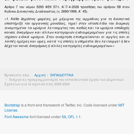
Άρθρο 7 του νόμου 5293 ΦΕΚ 57/τ. Α΄/7-4-2026 προσθήκη του άρθρου 5Β στον
Κώδικα Διοικητικής Διαδικασίας (ν. 2690/1999, Α΄ 45).
«1. Κάθε δημόσιος φορέας, με μέριμνα της αρμόδιας για τη διοικητική
υποστήριξή του οργανικής μονάδας, τηρεί στην ιστοσελίδα του διαρκώς
αναρτημένα τα ωράρια λειτουργίας του, καθώς και τα ωράρια υποδοχής
κοινού, δικηγόρων και άλλων κατηγοριών ενδιαφερομένων για τις οποίες
ισχύουν ειδικά ωράρια. Στην ανάρτηση επισημαίνονται οι αργίες και οι
λοιπές ημέρες και ώρες, κατά τις οποίες η υπηρεσία δεν λειτουργεί ή δεν
δέχεται κοινό, δικηγόρους ή άλλες κατηγορίες ενδιαφερομένων.»
Βρίσκεστε εδώ:
Αρχική
ΕΚΠΑΙΔΕΥΤΙΚΑ
Ενέργειες προγραμματισμού του εκπαιδευτικού έργου των Δημοτικών
Σχολείων για το σχολικό έτος 2023-2024
Bootstrap
is a front-end framework of Twitter, Inc. Code licensed under
MIT
License.
Font Awesome
font licensed under
SIL OFL 1.1
.