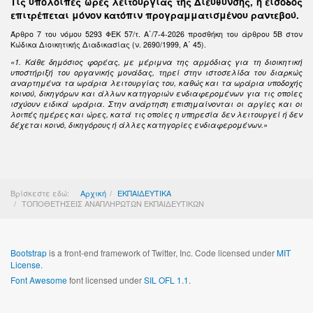
Τις υπόλοιπες ώρες λειτουργίας της Διεύθυνσης, η είσοδος
επιτρέπεται μόνον κατόπιν προγραμματισμένου ραντεβού.
Άρθρο 7 του νόμου 5293 ΦΕΚ 57/τ. Α΄/7-4-2026 προσθήκη του άρθρου 5Β στον
Κώδικα Διοικητικής Διαδικασίας (ν. 2690/1999, Α΄ 45).
«1. Κάθε δημόσιος φορέας, με μέριμνα της αρμόδιας για τη διοικητική
υποστήριξή του οργανικής μονάδας, τηρεί στην ιστοσελίδα του διαρκώς
αναρτημένα τα ωράρια λειτουργίας του, καθώς και τα ωράρια υποδοχής
κοινού, δικηγόρων και άλλων κατηγοριών ενδιαφερομένων για τις οποίες
ισχύουν ειδικά ωράρια. Στην ανάρτηση επισημαίνονται οι αργίες και οι
λοιπές ημέρες και ώρες, κατά τις οποίες η υπηρεσία δεν λειτουργεί ή δεν
δέχεται κοινό, δικηγόρους ή άλλες κατηγορίες ενδιαφερομένων.»
Βρίσκεστε εδώ:
Αρχική
ΕΚΠΑΙΔΕΥΤΙΚΑ
ΤΟΠΟΘΕΤΗΣΕΙΣ ΑΝΑΠΛΗΡΩΤΩΝ ΕΚΠΑΙΔΕΥΤΙΚΩΝ
Bootstrap
is a front-end framework of Twitter, Inc. Code licensed under
MIT
License.
Font Awesome
font licensed under
SIL OFL 1.1
.