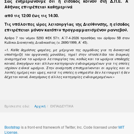
Σας ενημερώνουμε ότι η είσοδος κοινού στη Δ.Π.Ε. Α΄
Αθήνας επιτρέπεται καθημερινά
από τις 12:00 έως τις 14:30
.
Τις υπόλοιπες ώρες λειτουργίας της Διεύθυνσης, η είσοδος
επιτρέπεται μόνον κατόπιν προγραμματισμένου ραντεβού.
Άρθρο 7 του νόμου 5293 ΦΕΚ 57/τ. Α΄/7-4-2026 προσθήκη του άρθρου 5Β στον
Κώδικα Διοικητικής Διαδικασίας (ν. 2690/1999, Α΄ 45).
«1. Κάθε δημόσιος φορέας, με μέριμνα της αρμόδιας για τη διοικητική
υποστήριξή του οργανικής μονάδας, τηρεί στην ιστοσελίδα του διαρκώς
αναρτημένα τα ωράρια λειτουργίας του, καθώς και τα ωράρια υποδοχής
κοινού, δικηγόρων και άλλων κατηγοριών ενδιαφερομένων για τις οποίες
ισχύουν ειδικά ωράρια. Στην ανάρτηση επισημαίνονται οι αργίες και οι
λοιπές ημέρες και ώρες, κατά τις οποίες η υπηρεσία δεν λειτουργεί ή δεν
δέχεται κοινό, δικηγόρους ή άλλες κατηγορίες ενδιαφερομένων.»
Βρίσκεστε εδώ:
Αρχική
ΕΚΠΑΙΔΕΥΤΙΚΑ
Bootstrap
is a front-end framework of Twitter, Inc. Code licensed under
MIT
License.