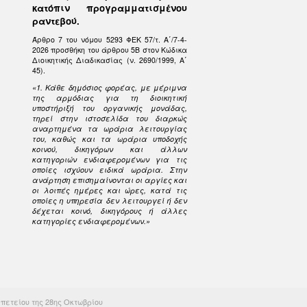
κατόπιν προγραμματισμένου
ραντεβού.
Άρθρο 7 του νόμου 5293 ΦΕΚ 57/τ. Α΄/7-4-
2026 προσθήκη του άρθρου 5Β στον Κώδικα
Διοικητικής Διαδικασίας (ν. 2690/1999, Α΄
45).
«1. Κάθε δημόσιος φορέας, με μέριμνα
της αρμόδιας για τη διοικητική
υποστήριξή του οργανικής μονάδας,
τηρεί στην ιστοσελίδα του διαρκώς
αναρτημένα τα ωράρια λειτουργίας
του, καθώς και τα ωράρια υποδοχής
κοινού, δικηγόρων και άλλων
κατηγοριών ενδιαφερομένων για τις
οποίες ισχύουν ειδικά ωράρια. Στην
ανάρτηση επισημαίνονται οι αργίες και
οι λοιπές ημέρες και ώρες, κατά τις
οποίες η υπηρεσία δεν λειτουργεί ή δεν
δέχεται κοινό, δικηγόρους ή άλλες
κατηγορίες ενδιαφερομένων.»
πετείου της 28ης Οκτωβρίου