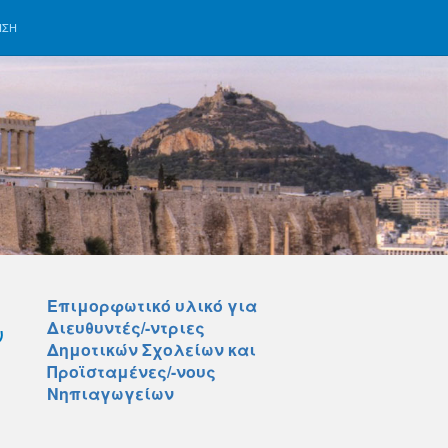
ΗΣΗ
Επιμορφωτικό υλικό για
ν
Διευθυντές/-ντριες
Δημοτικών Σχολείων και
Προϊσταμένες/-νους
Νηπιαγωγείων