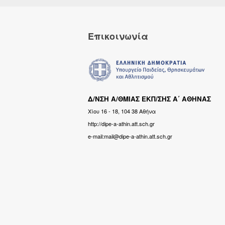
Επικοινωνία
Δ/ΝΣΗ Α/ΘΜΙΑΣ ΕΚΠ/ΣΗΣ Α΄ ΑΘΗΝΑΣ
Χίου 16 - 18, 104 38 Αθήνα
http://dipe-a-athin.att.sch.gr
e-mail:mail@dipe-a-athin.att.sch.gr