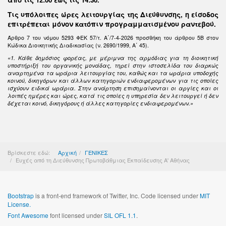
Τις υπόλοιπες ώρες λειτουργίας της Διεύθυνσης, η είσοδος
επιτρέπεται μόνον κατόπιν προγραμματισμένου ραντεβού.
Άρθρο 7 του νόμου 5293 ΦΕΚ 57/τ. Α΄/7-4-2026 προσθήκη του άρθρου 5Β στον
Κώδικα Διοικητικής Διαδικασίας (ν. 2690/1999, Α΄ 45).
«1. Κάθε δημόσιος φορέας, με μέριμνα της αρμόδιας για τη διοικητική
υποστήριξή του οργανικής μονάδας, τηρεί στην ιστοσελίδα του διαρκώς
αναρτημένα τα ωράρια λειτουργίας του, καθώς και τα ωράρια υποδοχής
κοινού, δικηγόρων και άλλων κατηγοριών ενδιαφερομένων για τις οποίες
ισχύουν ειδικά ωράρια. Στην ανάρτηση επισημαίνονται οι αργίες και οι
λοιπές ημέρες και ώρες, κατά τις οποίες η υπηρεσία δεν λειτουργεί ή δεν
δέχεται κοινό, δικηγόρους ή άλλες κατηγορίες ενδιαφερομένων.»
Βρίσκεστε εδώ:
Αρχική
ΓΕΝΙΚΕΣ
Ευχές από τη Διεύθυνσης Πρωτοβάθμιας Εκπαίδευσης Α' Αθήνας
Bootstrap
is a front-end framework of Twitter, Inc. Code licensed under
MIT
License.
Font Awesome
font licensed under
SIL OFL 1.1
.