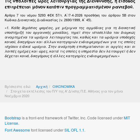
Τις υπόλοιπες ώρες λειτουργίας της Διεύθυνσης, η είσοδος
επιτρέπεται μόνον κατόπιν προγραμματισμένου ραντεβού.
Άρθρο 7 του νόμου 5293 ΦΕΚ 57/τ. Α΄/7-4-2026 προσθήκη του άρθρου 5Β στον
Κώδικα Διοικητικής Διαδικασίας (ν. 2690/1999, Α΄ 45).
«1. Κάθε δημόσιος φορέας, με μέριμνα της αρμόδιας για τη διοικητική
υποστήριξή του οργανικής μονάδας, τηρεί στην ιστοσελίδα του διαρκώς
αναρτημένα τα ωράρια λειτουργίας του, καθώς και τα ωράρια υποδοχής
κοινού, δικηγόρων και άλλων κατηγοριών ενδιαφερομένων για τις οποίες
ισχύουν ειδικά ωράρια. Στην ανάρτηση επισημαίνονται οι αργίες και οι
λοιπές ημέρες και ώρες, κατά τις οποίες η υπηρεσία δεν λειτουργεί ή δεν
δέχεται κοινό, δικηγόρους ή άλλες κατηγορίες ενδιαφερομένων.»
Βρίσκεστε εδώ:
Αρχική
ΟΙΚΟΝΟΜΙΚΑ
Στοιχεία εκτέλεσης του Π/Υ της Α' Δ/νσης Π.Ε. Αθήνας για τον μήνα
Νοέμβριο 2020
Bootstrap
is a front-end framework of Twitter, Inc. Code licensed under
MIT
License.
Font Awesome
font licensed under
SIL OFL 1.1
.