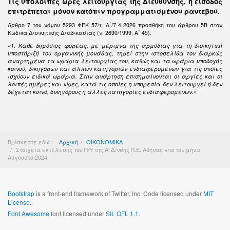
Τις υπόλοιπες ώρες λειτουργίας της Διεύθυνσης, η είσοδος
επιτρέπεται μόνον κατόπιν προγραμματισμένου ραντεβού.
Άρθρο 7 του νόμου 5293 ΦΕΚ 57/τ. Α΄/7-4-2026 προσθήκη του άρθρου 5Β στον
Κώδικα Διοικητικής Διαδικασίας (ν. 2690/1999, Α΄ 45).
«1. Κάθε δημόσιος φορέας, με μέριμνα της αρμόδιας για τη διοικητική
υποστήριξή του οργανικής μονάδας, τηρεί στην ιστοσελίδα του διαρκώς
αναρτημένα τα ωράρια λειτουργίας του, καθώς και τα ωράρια υποδοχής
κοινού, δικηγόρων και άλλων κατηγοριών ενδιαφερομένων για τις οποίες
ισχύουν ειδικά ωράρια. Στην ανάρτηση επισημαίνονται οι αργίες και οι
λοιπές ημέρες και ώρες, κατά τις οποίες η υπηρεσία δεν λειτουργεί ή δεν
δέχεται κοινό, δικηγόρους ή άλλες κατηγορίες ενδιαφερομένων.»
Βρίσκεστε εδώ:
Αρχική
ΟΙΚΟΝΟΜΙΚΑ
Στοιχεία εκτέλεσης του Π/Υ της Α' Δ/νσης Π.Ε. Αθήνας για τον μήνα
Αύγουστο 2024
Bootstrap
is a front-end framework of Twitter, Inc. Code licensed under
MIT
License.
Font Awesome
font licensed under
SIL OFL 1.1
.