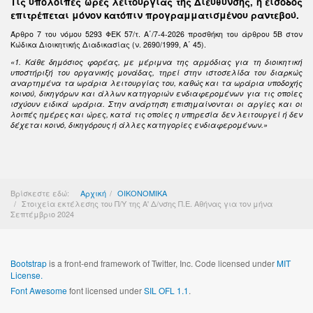
Τις υπόλοιπες ώρες λειτουργίας της Διεύθυνσης, η είσοδος
επιτρέπεται μόνον κατόπιν προγραμματισμένου ραντεβού.
Άρθρο 7 του νόμου 5293 ΦΕΚ 57/τ. Α΄/7-4-2026 προσθήκη του άρθρου 5Β στον
Κώδικα Διοικητικής Διαδικασίας (ν. 2690/1999, Α΄ 45).
«1. Κάθε δημόσιος φορέας, με μέριμνα της αρμόδιας για τη διοικητική
υποστήριξή του οργανικής μονάδας, τηρεί στην ιστοσελίδα του διαρκώς
αναρτημένα τα ωράρια λειτουργίας του, καθώς και τα ωράρια υποδοχής
κοινού, δικηγόρων και άλλων κατηγοριών ενδιαφερομένων για τις οποίες
ισχύουν ειδικά ωράρια. Στην ανάρτηση επισημαίνονται οι αργίες και οι
λοιπές ημέρες και ώρες, κατά τις οποίες η υπηρεσία δεν λειτουργεί ή δεν
δέχεται κοινό, δικηγόρους ή άλλες κατηγορίες ενδιαφερομένων.»
Βρίσκεστε εδώ:
Αρχική
ΟΙΚΟΝΟΜΙΚΑ
Στοιχεία εκτέλεσης του Π/Υ της Α' Δ/νσης Π.Ε. Αθήνας για τον μήνα
Σεπτέμβριο 2024
Bootstrap
is a front-end framework of Twitter, Inc. Code licensed under
MIT
License.
Font Awesome
font licensed under
SIL OFL 1.1
.