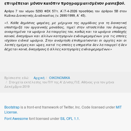
επιτρέπεται μόνον κατόπιν προγραμματισμένου ραντεβού.
Άρθρο 7 του νόμου 5293 ΦΕΚ 57/τ. Α΄/7-4-2026 προσθήκη του άρθρου 5Β στον
Κώδικα Διοικητικής Διαδικασίας (ν. 2690/1999, Α΄ 45).
«1. Κάθε δημόσιος φορέας, με μέριμνα της αρμόδιας για τη διοικητική
υποστήριξή του οργανικής μονάδας, τηρεί στην ιστοσελίδα του διαρκώς
αναρτημένα τα ωράρια λειτουργίας του, καθώς και τα ωράρια υποδοχής
κοινού, δικηγόρων και άλλων κατηγοριών ενδιαφερομένων για τις οποίες
ισχύουν ειδικά ωράρια. Στην ανάρτηση επισημαίνονται οι αργίες και οι
λοιπές ημέρες και ώρες, κατά τις οποίες η υπηρεσία δεν λειτουργεί ή δεν
δέχεται κοινό, δικηγόρους ή άλλες κατηγορίες ενδιαφερομένων.»
Βρίσκεστε εδώ:
Αρχική
ΟΙΚΟΝΟΜΙΚΑ
Στοιχεία εκτέλεσης του Π/Υ της Α' Δ/νσης Π.Ε. Αθήνας για τον μήνα
Δεκέμβριο 2019
Bootstrap
is a front-end framework of Twitter, Inc. Code licensed under
MIT
License.
Font Awesome
font licensed under
SIL OFL 1.1
.