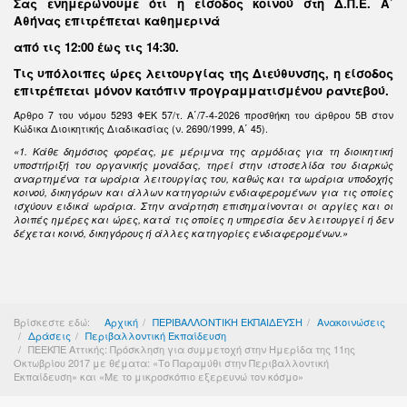
Σας ενημερώνουμε ότι η είσοδος κοινού στη Δ.Π.Ε. Α΄
Αθήνας επιτρέπεται καθημερινά
από τις 12:00 έως τις 14:30
.
Τις υπόλοιπες ώρες λειτουργίας της Διεύθυνσης, η είσοδος
επιτρέπεται μόνον κατόπιν προγραμματισμένου ραντεβού.
Άρθρο 7 του νόμου 5293 ΦΕΚ 57/τ. Α΄/7-4-2026 προσθήκη του άρθρου 5Β στον
Κώδικα Διοικητικής Διαδικασίας (ν. 2690/1999, Α΄ 45).
«1. Κάθε δημόσιος φορέας, με μέριμνα της αρμόδιας για τη διοικητική
υποστήριξή του οργανικής μονάδας, τηρεί στην ιστοσελίδα του διαρκώς
αναρτημένα τα ωράρια λειτουργίας του, καθώς και τα ωράρια υποδοχής
κοινού, δικηγόρων και άλλων κατηγοριών ενδιαφερομένων για τις οποίες
ισχύουν ειδικά ωράρια. Στην ανάρτηση επισημαίνονται οι αργίες και οι
λοιπές ημέρες και ώρες, κατά τις οποίες η υπηρεσία δεν λειτουργεί ή δεν
δέχεται κοινό, δικηγόρους ή άλλες κατηγορίες ενδιαφερομένων.»
Βρίσκεστε εδώ:
Αρχική
ΠΕΡΙΒΑΛΛΟΝΤΙΚΗ ΕΚΠΑΙΔΕΥΣΗ
Ανακοινώσεις
Δράσεις
Περιβαλλοντική Εκπαίδευση
ΠΕΕΚΠΕ Αττικής: Πρόσκληση για συμμετοχή στην Ημερίδα της 11ης
Οκτωβρίου 2017 με θέματα: «Το Παραμύθι στην Περιβαλλοντική
Εκπαίδευση» και «Με το μικροσκόπιο εξερευνώ τον κόσμο»