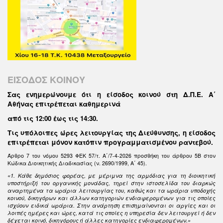
ΕΙΣΟΔΟΣ ΚΟΙΝΟΥ
Σας ενημερώνουμε ότι η είσοδος κοινού στη Δ.Π.Ε. Α΄
Αθήνας επιτρέπεται καθημερινά
από τις 12:00 έως τις 14:30
.
Τις υπόλοιπες ώρες λειτουργίας της Διεύθυνσης, η είσοδος
επιτρέπεται μόνον κατόπιν προγραμματισμένου ραντεβού.
Άρθρο 7 του νόμου 5293 ΦΕΚ 57/τ. Α΄/7-4-2026 προσθήκη του άρθρου 5Β στον
Κώδικα Διοικητικής Διαδικασίας (ν. 2690/1999, Α΄ 45).
«1. Κάθε δημόσιος φορέας, με μέριμνα της αρμόδιας για τη διοικητική
υποστήριξή του οργανικής μονάδας, τηρεί στην ιστοσελίδα του διαρκώς
αναρτημένα τα ωράρια λειτουργίας του, καθώς και τα ωράρια υποδοχής
κοινού, δικηγόρων και άλλων κατηγοριών ενδιαφερομένων για τις οποίες
ισχύουν ειδικά ωράρια. Στην ανάρτηση επισημαίνονται οι αργίες και οι
λοιπές ημέρες και ώρες, κατά τις οποίες η υπηρεσία δεν λειτουργεί ή δεν
δέχεται κοινό, δικηγόρους ή άλλες κατηγορίες ενδιαφερομένων.»