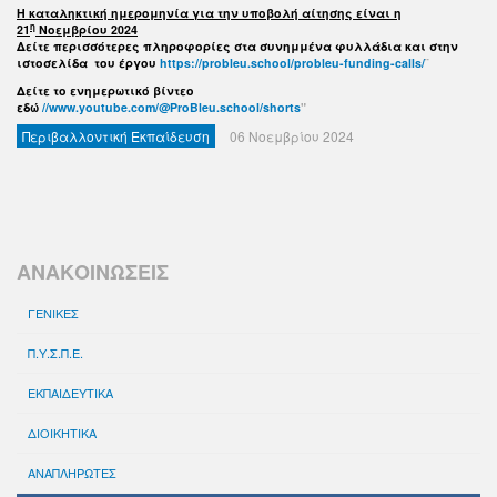
Η καταληκτική ημερομηνία για την υποβολή αίτησης είναι η
η
21
Νοεμβρίου 2024
Δείτε περισσότερες πληροφορίες στα συνημμένα φυλλάδια και στην
ιστοσελίδα του έργου
https://probleu.school/probleu-funding-calls/
¨
Δείτε το ενημερωτικό βίντεο
εδώ
//www.youtube.com/@ProBleu.school/shorts
"
Περιβαλλοντική Εκπαίδευση
06 Νοεμβρίου 2024
ΑΝΑΚΟΙΝΩΣΕΙΣ
ΓΕΝΙΚΕΣ
Π.Υ.Σ.Π.Ε.
ΕΚΠΑΙΔΕΥΤΙΚΑ
ΔΙΟΙΚΗΤΙΚΑ
ΑΝΑΠΛΗΡΩΤΕΣ