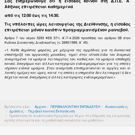
Σας ενημερώνουμε ότι η είσοδος κοινού στη Δ.Π.Ε. Α΄
Αθήνας επιτρέπεται καθημερινά
από τις 12:00 έως τις 14:30
.
Τις υπόλοιπες ώρες λειτουργίας της Διεύθυνσης, η είσοδος
επιτρέπεται μόνον κατόπιν προγραμματισμένου ραντεβού.
Άρθρο 7 του νόμου 5293 ΦΕΚ 57/τ. Α΄/7-4-2026 προσθήκη του άρθρου 5Β στον
Κώδικα Διοικητικής Διαδικασίας (ν. 2690/1999, Α΄ 45).
«1. Κάθε δημόσιος φορέας, με μέριμνα της αρμόδιας για τη διοικητική
υποστήριξή του οργανικής μονάδας, τηρεί στην ιστοσελίδα του διαρκώς
αναρτημένα τα ωράρια λειτουργίας του, καθώς και τα ωράρια υποδοχής
κοινού, δικηγόρων και άλλων κατηγοριών ενδιαφερομένων για τις οποίες
ισχύουν ειδικά ωράρια. Στην ανάρτηση επισημαίνονται οι αργίες και οι
λοιπές ημέρες και ώρες, κατά τις οποίες η υπηρεσία δεν λειτουργεί ή δεν
δέχεται κοινό, δικηγόρους ή άλλες κατηγορίες ενδιαφερομένων.»
Βρίσκεστε εδώ:
Αρχική
ΠΕΡΙΒΑΛΛΟΝΤΙΚΗ ΕΚΠΑΙΔΕΥΣΗ
Ανακοινώσεις
Δράσεις
Περιβαλλοντική Εκπαίδευση
Πρόσκληση σε διαδικτυακή Ημερίδα με θέμα «Η επίδραση της κλιματικής
κρίσης στην υγεία και τη μαθησιακή ικανότητα των μαθητών»