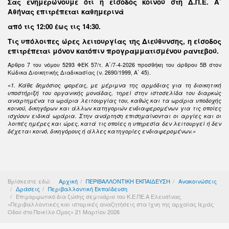
Σας ενημερώνουμε ότι η είσοδος κοινού στη Δ.Π.Ε. Α΄
Αθήνας επιτρέπεται καθημερινά
από τις 12:00 έως τις 14:30
.
Τις υπόλοιπες ώρες λειτουργίας της Διεύθυνσης, η είσοδος
επιτρέπεται μόνον κατόπιν προγραμματισμένου ραντεβού.
Άρθρο 7 του νόμου 5293 ΦΕΚ 57/τ. Α΄/7-4-2026 προσθήκη του άρθρου 5Β στον
Κώδικα Διοικητικής Διαδικασίας (ν. 2690/1999, Α΄ 45).
«1. Κάθε δημόσιος φορέας, με μέριμνα της αρμόδιας για τη διοικητική
υποστήριξή του οργανικής μονάδας, τηρεί στην ιστοσελίδα του διαρκώς
αναρτημένα τα ωράρια λειτουργίας του, καθώς και τα ωράρια υποδοχής
κοινού, δικηγόρων και άλλων κατηγοριών ενδιαφερομένων για τις οποίες
ισχύουν ειδικά ωράρια. Στην ανάρτηση επισημαίνονται οι αργίες και οι
λοιπές ημέρες και ώρες, κατά τις οποίες η υπηρεσία δεν λειτουργεί ή δεν
δέχεται κοινό, δικηγόρους ή άλλες κατηγορίες ενδιαφερομένων.»
Βρίσκεστε εδώ:
Αρχική
ΠΕΡΙΒΑΛΛΟΝΤΙΚΗ ΕΚΠΑΙΔΕΥΣΗ
Ανακοινώσεις
Δράσεις
Περιβαλλοντική Εκπαίδευση
Επιμορφωτικό δια ζώσης σεμινάριο του Κ.Ε.ΠΕ.Α Ελευσίνας
«Περιβαλλοντικές και ιστορικές αναζητήσεις στα ίχνη της αρχαίας Ιεράς
Οδού στο Ποικίλο Όρος» 21 Μαρτίου 2026