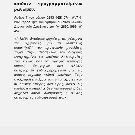
κατόπιν προγραμματισμένου
ραντεβού.
Άρθρο 7 του νόμου 5293 ΦΕΚ 57/τ. Α΄/7-4-
2026 προσθήκη του άρθρου 5Β στον Κώδικα
Διοικητικής Διαδικασίας (ν. 2690/1999, Α΄
45).
«1. Κάθε δημόσιος φορέας, με μέριμνα
της αρμόδιας για τη διοικητική
υποστήριξή του οργανικής μονάδας,
τηρεί στην ιστοσελίδα του διαρκώς
αναρτημένα τα ωράρια λειτουργίας
του, καθώς και τα ωράρια υποδοχής
κοινού, δικηγόρων και άλλων
κατηγοριών ενδιαφερομένων για τις
οποίες ισχύουν ειδικά ωράρια. Στην
ανάρτηση επισημαίνονται οι αργίες και
οι λοιπές ημέρες και ώρες, κατά τις
οποίες η υπηρεσία δεν λειτουργεί ή δεν
δέχεται κοινό, δικηγόρους ή άλλες
κατηγορίες ενδιαφερομένων.»