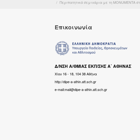
Περιπατητικά σεμινάρια με τη MONUMENTA στο 
Επικοινωνία
Δ/ΝΣΗ Α/ΘΜΙΑΣ ΕΚΠ/ΣΗΣ Α΄ ΑΘΗΝΑΣ
Χίου 16 - 18, 104 38 Αθήνα
http://dipe-a-athin.att.sch.gr
e-mail:mail@dipe-a-athin.att.sch.gr