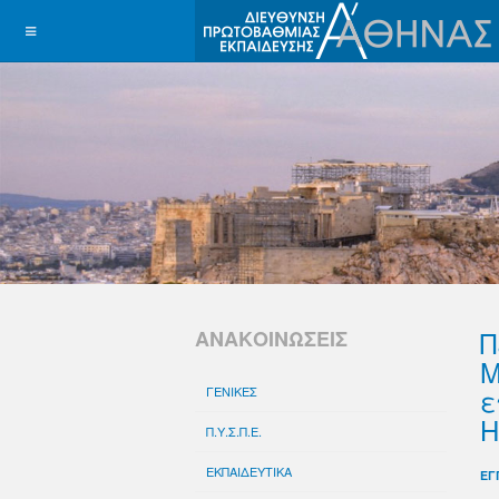
Π
ΑΝΑΚΟΙΝΩΣΕΙΣ
M
ε
ΓΕΝΙΚΕΣ
Η
Π.Υ.Σ.Π.Ε.
ΕΚΠΑΙΔΕΥΤΙΚΑ
ΕΓ