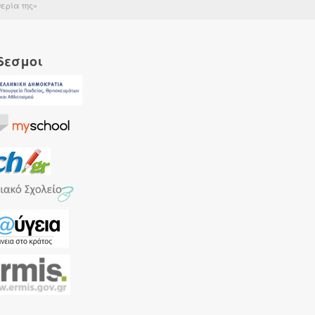
ερία της»
δεσμοι