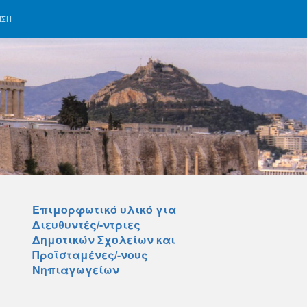
ΗΣΗ
Επιμορφωτικό υλικό για
Διευθυντές/-ντριες
Δημοτικών Σχολείων και
Προϊσταμένες/-νους
»
Νηπιαγωγείων