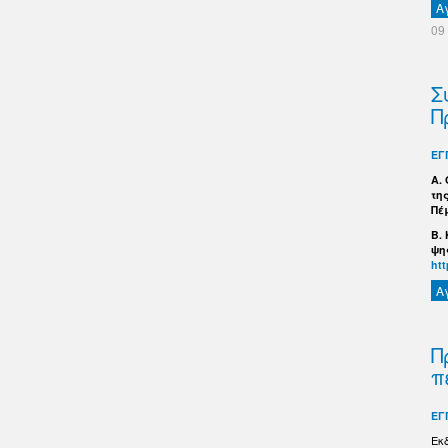
Α
09
Σ
Π
ΕΓ
Α.
τη
Πέ
B.
ψη
ht
Α
Π
π
ΕΓ
Εκ