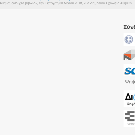
θήνα, ανοιχτό βιβλίο», την Τετάρτη 30 Μαΐου 2018, 70ο Δημοτικό Σχολείο Αθηνών
Σύν