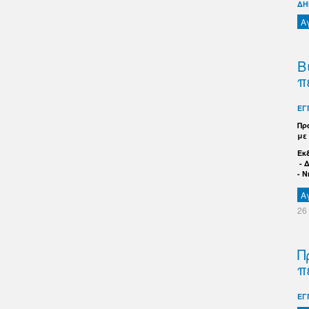
ΔΗ
Α
Β
π
ΕΓ
Πρ
με
Εκ
- 
- 
Α
26
Π
π
ΕΓ