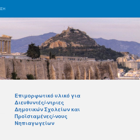
ΗΣΗ
Επιμορφωτικό υλικό για
Διευθυντές/-ντριες
Δημοτικών Σχολείων και
Προϊσταμένες/-νους
Νηπιαγωγείων