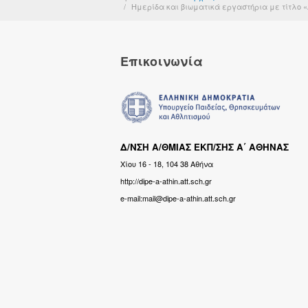
Ημερίδα και βιωματικά εργαστήρια με τίτλο «Α
Επικοινωνία
Δ/ΝΣΗ Α/ΘΜΙΑΣ ΕΚΠ/ΣΗΣ Α΄ ΑΘΗΝΑΣ
Χίου 16 - 18, 104 38 Αθήνα
http://dipe-a-athin.att.sch.gr
e-mail:mail@dipe-a-athin.att.sch.gr