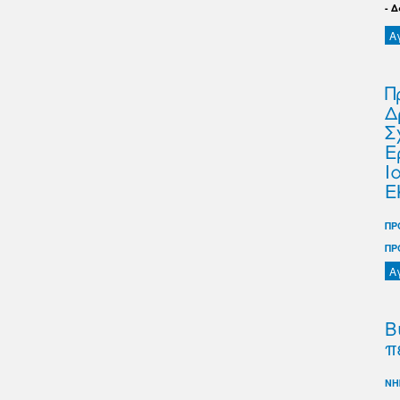
- 
Α
Π
Δ
Σ
Ε
Ι
Ε
ΠΡ
ΠΡ
Α
Β
π
ΝΗ