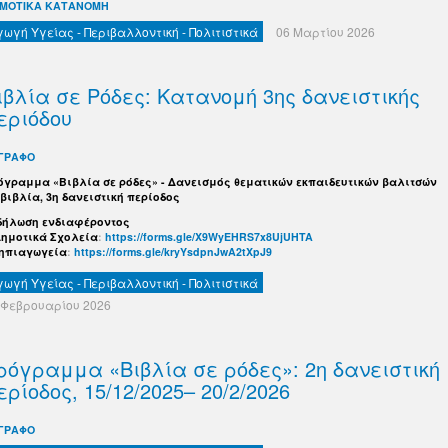
ΜΟΤΙΚΑ ΚΑΤΑΝΟΜΗ
γωγή Υγείας - Περιβαλλοντική - Πολιτιστικά
06 Μαρτίου 2026
ιβλία σε Ρόδες: Κατανομή 3ης δανειστικής
εριόδου
ΓΡΑΦΟ
όγραμμα «Βιβλία σε ρόδες» - Δανεισμός θεματικών εκπαιδευτικών βαλιτσών
 βιβλία, 3η δανειστική περίοδος
δήλωση ενδιαφέροντος
Δημοτικά Σχολεία
:
https://forms.gle/X9WyEHRS7x8UjUHTA
Νηπιαγωγεία
:
https://forms.gle/kryYsdpnJwA2tXpJ9
γωγή Υγείας - Περιβαλλοντική - Πολιτιστικά
 Φεβρουαρίου 2026
ρόγραμμα «Βιβλία σε ρόδες»: 2η δανειστική
ερίοδος, 15/12/2025– 20/2/2026
ΓΡΑΦΟ