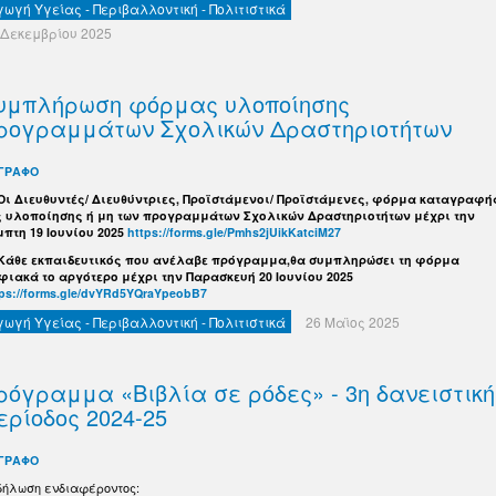
γωγή Υγείας - Περιβαλλοντική - Πολιτιστικά
 Δεκεμβρίου 2025
υμπλήρωση φόρμας υλοποίησης
ρογραμμάτων Σχολικών Δραστηριοτήτων
ΓΡΑΦΟ
 Οι Διευθυντές/ Διευθύντριες, Προϊστάμενοι/ Προϊστάμενες, φόρμα καταγραφή
ς υλοποίησης ή μη των προγραμμάτων Σχολικών Δραστηριοτήτων μέχρι την
μπτη 19 Ιουνίου 2025
https://forms.gle/Pmhs2jUikKatciM27
 Κάθε εκπαιδευτικός που ανέλαβε πρόγραμμα,θα συμπληρώσει τη φόρμα
φιακά το αργότερο μέχρι την Παρασκευή 20 Ιουνίου 2025
tps://forms.gle/dvYRd5YQraYpeobB7
γωγή Υγείας - Περιβαλλοντική - Πολιτιστικά
26 Μαϊος 2025
ρόγραμμα «Βιβλία σε ρόδες» - 3η δανειστική
ερίοδος 2024-25
ΓΡΑΦΟ
δήλωση ενδιαφέροντος: