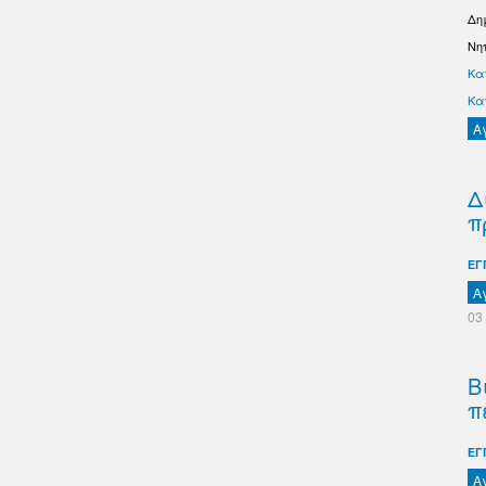
Δη
Νη
Κα
Κα
Α
Δ
π
ΕΓ
Α
03
Β
π
ΕΓ
Α