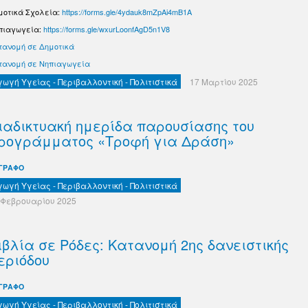
μοτικά Σχολεία:
https://forms.gle/4ydauk8mZpAi4mB1A
πιαγωγεία:
https://forms.gle/wxurLoonfAgD5n1V8
τανομή σε Δημοτικά
τανομή σε Νηπιαγωγεία
γωγή Υγείας - Περιβαλλοντική - Πολιτιστικά
17 Μαρτίου 2025
ιαδικτυακή ημερίδα παρουσίασης του
ρογράμματος «Τροφή για Δράση»
ΓΡΑΦΟ
γωγή Υγείας - Περιβαλλοντική - Πολιτιστικά
 Φεβρουαρίου 2025
ιβλία σε Ρόδες: Κατανομή 2ης δανειστικής
εριόδου
ΓΡΑΦΟ
γωγή Υγείας - Περιβαλλοντική - Πολιτιστικά