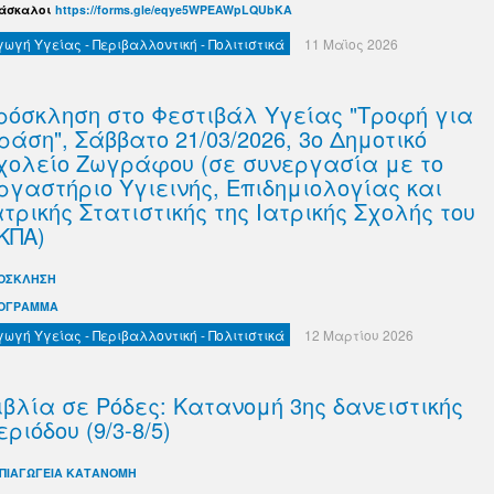
Δάσκαλοι
https://forms.gle/eqye5WPEAWpLQUbKA
γωγή Υγείας - Περιβαλλοντική - Πολιτιστικά
11 Μαϊος 2026
ρόσκληση στο Φεστιβάλ Υγείας "Τροφή για
ράση", Σάββατο 21/03/2026, 3ο Δημοτικό
χολείο Ζωγράφου (σε συνεργασία με το
ργαστήριο Υγιεινής, Επιδημιολογίας και
ατρικής Στατιστικής της Ιατρικής Σχολής του
ΚΠΑ)
ΟΣΚΛΗΣΗ
ΟΓΡΑΜΜΑ
γωγή Υγείας - Περιβαλλοντική - Πολιτιστικά
12 Μαρτίου 2026
ιβλία σε Ρόδες: Κατανομή 3ης δανειστικής
εριόδου (9/3-8/5)
ΠΙΑΓΩΓΕΙΑ ΚΑΤΑΝΟΜΗ