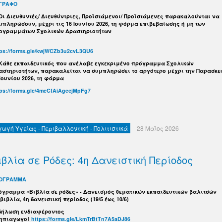
ΓΡΑΦΟ
 Οι Διευθυντές/ Διευθύντριες, Προϊστάμενοι/ Προϊστάμενες παρακαλούνται να
μπληρώσουν, μέχρι τις 16 Ιουνίου 2026, τη φόρμα επιβεβαίωσης ή μη των
ογραμμάτων Σχολικών Δραστηριοτήτων
tps://forms.gle/kwjWCZb3u2cvL3QU6
 Κάθε εκπαιδευτικός που ανέλαβε εγκεκριμένο πρόγραμμα Σχολικών
αστηριοτήτων, παρακαλείται να συμπληρώσει το αργότερο μέχρι την Παρασκε
 Ιουνίου 2026, τη φόρμα
tps://forms.gle/4meCfAiAgecjMpFg7
γωγή Υγείας - Περιβαλλοντική - Πολιτιστικά
28 Μαϊος 2026
ιβλία σε Ρόδες: 4η Δανειστική Περίοδος
ΟΓΡΑΜΜΑ
όγραμμα «Βιβλία σε ρόδες» - Δανεισμός θεματικών εκπαιδευτικών βαλιτσών
βιβλία, 4η δανειστική περίοδος (19/5 έως 10/6)
δήλωση ενδιαφέροντος
Νηπιαγωγοί
https://forms.gle/LkmTrBtTn7A5aDJ86