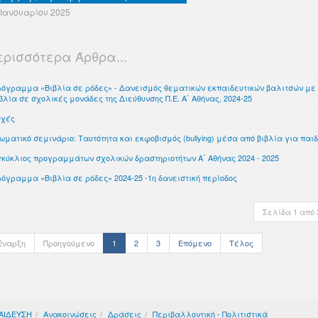
 Ιανουαρίου 2025
ερισσότερα Άρθρα...
ρόγραμμα «Βιβλία σε ρόδες» - Δανεισμός θεματικών εκπαιδευτικών βαλιτσών με
βλία σε σχολικές μονάδες της Διεύθυνσης Π.Ε. Α΄ Αθήνας, 2024-25
υχές
ωματικό σεμινάριο: Ταυτότητα και εκφοβισμός (bullying) μέσα από βιβλία για παι
κύκλιος προγραμμάτων σχολικών δραστηριοτήτων Α΄ Αθήνας 2024 - 2025
όγραμμα «Βιβλία σε ρόδες» 2024-25 -1η δανειστική περίοδος
Σελίδα 1 από 
Έναρξη
Προηγούμενο
1
2
3
Επόμενο
Τέλος
ΑΙΔΕΥΣΗ
Ανακοινώσεις
Δράσεις
Περιβαλλοντική - Πολιτιστικά