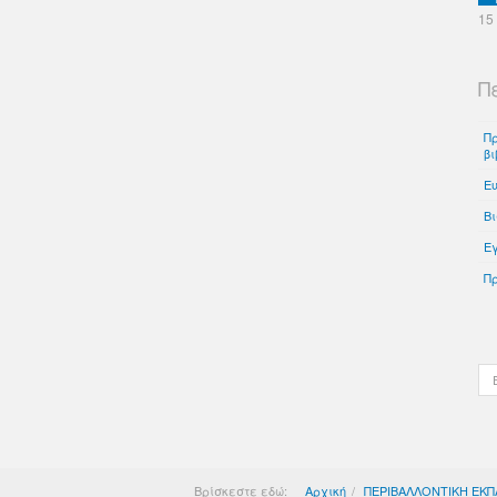
15
Π
Π
βι
Ε
Βι
Eγ
Πρ
Βρίσκεστε εδώ:
Αρχική
ΠΕΡΙΒΑΛΛΟΝΤΙΚΗ ΕΚΠ