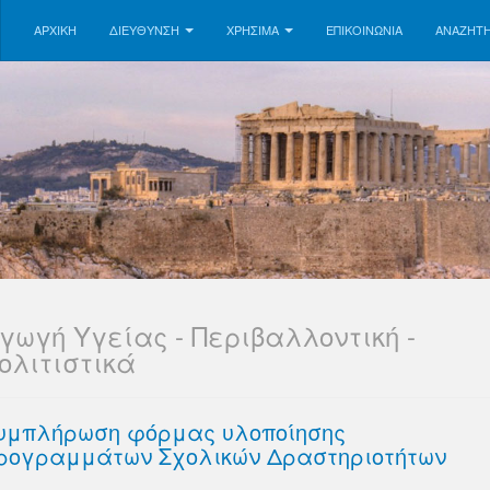
ΑΡΧΙΚΗ
ΔΙΕΥΘΥΝΣΗ
ΧΡΗΣΙΜΑ
ΕΠΙΚΟΙΝΩΝΊΑ
ΑΝΑΖΉΤ
γωγή Υγείας - Περιβαλλοντική -
ολιτιστικά
υμπλήρωση φόρμας υλοποίησης
ρογραμμάτων Σχολικών Δραστηριοτήτων