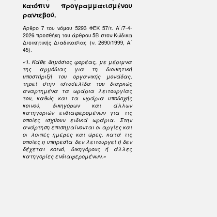
κατόπιν προγραμματισμένου
ραντεβού.
Άρθρο 7 του νόμου 5293 ΦΕΚ 57/τ. Α΄/7-4-
2026 προσθήκη του άρθρου 5Β στον Κώδικα
Διοικητικής Διαδικασίας (ν. 2690/1999, Α΄
45).
«1. Κάθε δημόσιος φορέας, με μέριμνα
της αρμόδιας για τη διοικητική
υποστήριξή του οργανικής μονάδας,
τηρεί στην ιστοσελίδα του διαρκώς
αναρτημένα τα ωράρια λειτουργίας
του, καθώς και τα ωράρια υποδοχής
κοινού, δικηγόρων και άλλων
κατηγοριών ενδιαφερομένων για τις
οποίες ισχύουν ειδικά ωράρια. Στην
ανάρτηση επισημαίνονται οι αργίες και
οι λοιπές ημέρες και ώρες, κατά τις
οποίες η υπηρεσία δεν λειτουργεί ή δεν
δέχεται κοινό, δικηγόρους ή άλλες
κατηγορίες ενδιαφερομένων.»