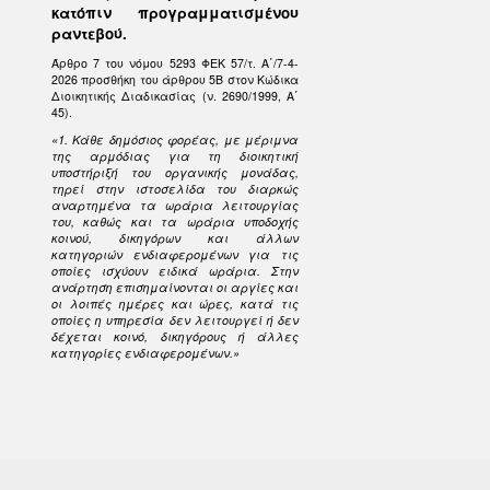
κατόπιν προγραμματισμένου
ραντεβού.
Άρθρο 7 του νόμου 5293 ΦΕΚ 57/τ. Α΄/7-4-
2026 προσθήκη του άρθρου 5Β στον Κώδικα
Διοικητικής Διαδικασίας (ν. 2690/1999, Α΄
45).
«1. Κάθε δημόσιος φορέας, με μέριμνα
της αρμόδιας για τη διοικητική
υποστήριξή του οργανικής μονάδας,
τηρεί στην ιστοσελίδα του διαρκώς
αναρτημένα τα ωράρια λειτουργίας
του, καθώς και τα ωράρια υποδοχής
κοινού, δικηγόρων και άλλων
κατηγοριών ενδιαφερομένων για τις
οποίες ισχύουν ειδικά ωράρια. Στην
ανάρτηση επισημαίνονται οι αργίες και
οι λοιπές ημέρες και ώρες, κατά τις
οποίες η υπηρεσία δεν λειτουργεί ή δεν
δέχεται κοινό, δικηγόρους ή άλλες
κατηγορίες ενδιαφερομένων.»