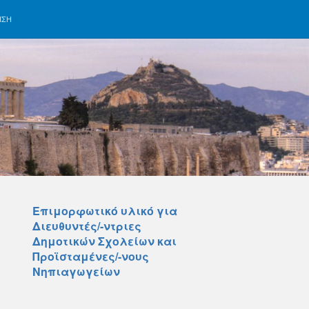
ΗΣΗ
Επιμορφωτικό υλικό για
Διευθυντές/-ντριες
Δημοτικών Σχολείων και
Προϊσταμένες/-νους
Νηπιαγωγείων