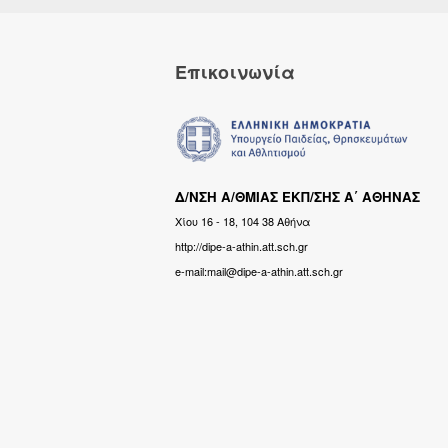
Επικοινωνία
Δ/ΝΣΗ Α/ΘΜΙΑΣ ΕΚΠ/ΣΗΣ Α΄ ΑΘΗΝΑΣ
Χίου 16 - 18, 104 38 Αθήνα
http://dipe-a-athin.att.sch.gr
e-mail:mail@dipe-a-athin.att.sch.gr