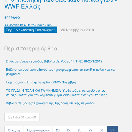
WWF Ελλάς
ΕΓΓΡΑΦΟ
Air Jordan IV 4 Retro Snake Skin
Περιβαλλοντική Εκπαίδευση
26 Νοεμβρίου 2018
Περισσότερα Άρθρα...
2η δανειστική περίοδος Βιβλία σε Ρόδες 14/11/2018-25/1/2019
Βιβλιοπαρουσίαση οδηγού του προγράμματος το παιδί η πόλη και τα
μνημεία
Σεμινάριο ΚΠΕ Καρπενησίου 23-25 Νοέμβρη
TO ΠΑΙΔΙ, Η ΠΟΛΗ ΚΑΙ ΤΑ ΜΝΗΜΕΙΑ. Υιοθετούμε τα αγάλματα,
νοιαζόμαστε για τον δημόσιο χώρο γινόμαστε ενεργοί πολίτες
Bιβλία σε ρόδες: Σχολεία της 1ης δανειστικής περιόδου
Σελίδα 31 από 60
Έναρξη
Προηγούμενο
26
27
28
29
30
31