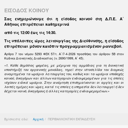
ΕΙΣΟΔΟΣ ΚΟΙΝΟΥ
Σας ενημερώνουμε ότι η είσοδος κοινού στη Δ.Π.Ε. Α΄
Αθήνας επιτρέπεται καθημερινά
από τις 12:00 έως τις 14:30
.
Τις υπόλοιπες ώρες λειτουργίας της Διεύθυνσης, η είσοδος
επιτρέπεται μόνον κατόπιν προγραμματισμένου ραντεβού.
Άρθρο 7 του νόμου 5293 ΦΕΚ 57/τ. Α΄/7-4-2026 προσθήκη του άρθρου 5Β στον
Κώδικα Διοικητικής Διαδικασίας (ν. 2690/1999, Α΄ 45).
«1. Κάθε δημόσιος φορέας, με μέριμνα της αρμόδιας για τη διοικητική
υποστήριξή του οργανικής μονάδας, τηρεί στην ιστοσελίδα του διαρκώς
αναρτημένα τα ωράρια λειτουργίας του, καθώς και τα ωράρια υποδοχής
κοινού, δικηγόρων και άλλων κατηγοριών ενδιαφερομένων για τις οποίες
ισχύουν ειδικά ωράρια. Στην ανάρτηση επισημαίνονται οι αργίες και οι
λοιπές ημέρες και ώρες, κατά τις οποίες η υπηρεσία δεν λειτουργεί ή δεν
δέχεται κοινό, δικηγόρους ή άλλες κατηγορίες ενδιαφερομένων.»
Βρίσκεστε εδώ:
Αρχική
ΠΕΡΙΒΑΛΛΟΝΤΙΚΗ ΕΚΠΑΙΔΕΥΣΗ