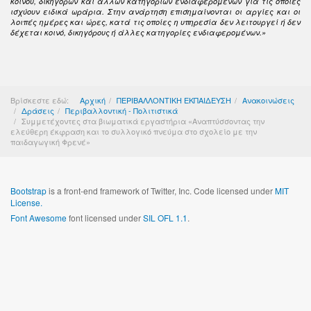
κοινού, δικηγόρων και άλλων κατηγοριών ενδιαφερομένων για τις οποίες
ισχύουν ειδικά ωράρια. Στην ανάρτηση επισημαίνονται οι αργίες και οι
λοιπές ημέρες και ώρες, κατά τις οποίες η υπηρεσία δεν λειτουργεί ή δεν
δέχεται κοινό, δικηγόρους ή άλλες κατηγορίες ενδιαφερομένων.»
Βρίσκεστε εδώ:
Αρχική
ΠΕΡΙΒΑΛΛΟΝΤΙΚΗ ΕΚΠΑΙΔΕΥΣΗ
Ανακοινώσεις
Δράσεις
Περιβαλλοντική - Πολιτιστικά
Συμμετέχοντες στα βιωματικά εργαστήρια «Αναπτύσσοντας την
ελεύθερη έκφραση και το συλλογικό πνεύμα στο σχολείο με την
παιδαγωγική Φρενέ»
Bootstrap
is a front-end framework of Twitter, Inc. Code licensed under
MIT
License.
Font Awesome
font licensed under
SIL OFL 1.1
.