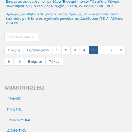
Επιμορφωτική συνάντηση με θέμα "Βιωσιμότητα και Τέχνη"στο ‘Κέντρο
Πολιτισμού Ίδρυμα Σταύρος Νιάρχος (ΚΠΙΣΝ), 27/1/2025, 17.00 – 19.00
Πρόγραμμα «Βιβλία σε ρόδες» - Δανεισμός θεματικών εκπαιδευτικών
βαλιτσών με βιβλία σε σχολικές μονάδες της Διεύθυνσης Π.Ε. Α΄ Αθήνας,
2024-25
Σελίδα 5 από 60
Έναρξη
Προηγούμενο
1
2
3
4
5
6
7
8
9
10
Επόμενο
Τέλος
ΑΝΑΚΟΙΝΩΣΕΙΣ
ΓΕΝΙΚΕΣ
Π.Υ.Σ.Π.Ε.
ΕΚΠΑΙΔΕΥΤΙΚΑ
ΔΙΟΙΚΗΤΙΚΑ